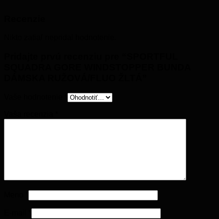
Recenzie
Nikto zatiaľ nepridal hodnotenie.
Pridajte prvú recenziu pre “SPORTFUL
SQUADRA GORE WINDSTOPPER BUNDA
DÁMSKA RUŽOVÁ/FLUO ŽLTÁ”
Vaše hodnotenie
*
Vaša recenzia
*
Meno
*
E-mail
*