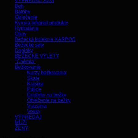
VÝPREDAJ 2023
Beh
Batohy
Oblečenie
Kymira Infrared produkty
Hydratácia
Obuv
Bežecká kolekcia KARPOS
Bežecké sety
Doplnky
BEŽECKÉ VÝLETY
"Chémia"
Bežkovanie
Kurzy bežkovania
Skate
Klasika
Palice
Doplnky na bežky
Oblečenie na bežky
Viazania
Vosky
VÝPREDAJ
MUŽI
ŽENY