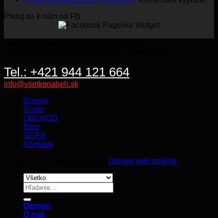
PO
Pridaj sa k nám na FB
BE
KO
Internetový obchod VSETKONABEH.SK
Trnková 7, 974 05 Banská Bystrica - Kremnička
Tel.: +421 944 121 664
info@vsetkonabeh.sk
Domov
O nás
OBCHOD
Blog
GDPR
Kontakty
© 2016 - 2026
Vsetkonabeh
.
Úprava web stránok
Hľadať:
Domov
O nás