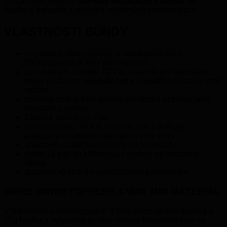
silikónovou vrstvou.
Dámska vetruodolná bunda na
bežky
a
behanie
v suchých, chladných podmienkach.
VLASTNOSTI BUNDY
na prednej strane hrejivý a vetruodolný Gore
Windstopper® 4 Way Mid materiál
na rukávoch a chrbte TDTxp materiál pre optimálnu
mieru pružnosti, priedušnosti a čiastočnú ochranu pred
vetrom
zvýšená zadná časť goliera pre lepšiu ochranu pred
chladom a vetrom
2 bočné vrecká na zips
celorozopínací YKK® Vislon® zips s putkom,
garážou a vnútornou záklopkou proti vetru
uhladené, elastické manžety na rukávoch
elastický pás so silikónovou vrstvou na vnútornej
strane
anatomický strih s ergonomickým prevedením
GORE WINDSTOPPER® 4 WAY MID MATERIÁL
V porovnaní s Windstopper® 4 Way Warm je táto tkanina o
25g ľahšia a vybavená tenšou vrstvou česaného flísu na