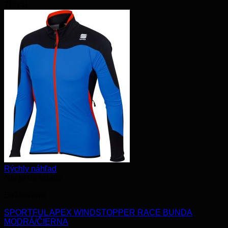
Zľava!
Rýchly náhľad
Nie je na sklade
Bežkovanie
SPORTFUL APEX WINDSTOPPER RACE BUNDA
MODRÁ/ČIERNA