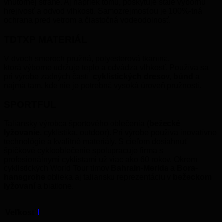
vnútornej strane. Aj napriek tomu, poskytuje stále výbornú
hrejivosť a odvod vlhkosti. Samozrejmosťou je 100%-tná
ochrana pred vetrom a čiastočná vodeodolnosť.
TDTXP MATERIÁL
V dvoch smeroch pružná, polyesterová tkanina,
ktorá výborne udržuje teplo a odvádza vlhkosť. Používa sa
pri výrobe zadných častí
cyklistických dresov, búnd
a
najmä tam, kde nie je potrebná vysoká úroveň pružnosti.
SPORTFUL
Taliansky výrobca športového oblečenia (
bežecké
lyžovanie
, cyklistika, outdoor). Pri výrobe používa inovatívne
technológie a kvalitné materiály. S cieľom dosiahnuť
špičkové cyklooblečenie spolupracuje firma s
profesionálnymi cyklistami už viac ako 60 rokov. Okrem
cyklistických World Tour tímov
Bahrain-Merida
a
Bora-
hansgrohe
oblieka aj taliansku reprezentáciu v
bežeckom
lyžovaní
a biatlone.
Veľkosť
l