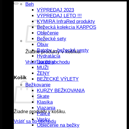
Beh
VÝPREDAJ 2023
VÝPREDAJ LETO !!!
KYMIRA InfraRed produkty
Bežecká kolekcia KARPOS
Oblečenie
Bežecké sety
Obuv
Batohy – bežecké vesty
Žiadne produkty v košíku.
Hydratácia
Doplnky
Vrátiť sa do obchodu
MUŽI
ŽENY
Košík
BEŽECKÉ VÝLETY
Bežkovanie
KURZY BEŽKOVANIA
Skate
Klasika
Viazania
Žiadne produkty v košíku.
Palice
Vosky
Vrátiť sa do obchodu
Oblečenie na bežky