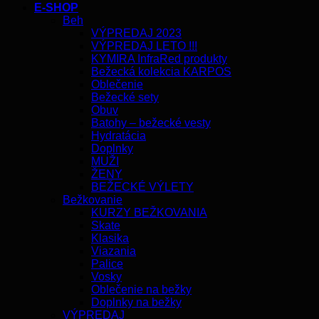
E-SHOP
Beh
VÝPREDAJ 2023
VÝPREDAJ LETO !!!
KYMIRA InfraRed produkty
Bežecká kolekcia KARPOS
Oblečenie
Bežecké sety
Obuv
Batohy – bežecké vesty
Hydratácia
Doplnky
MUŽI
ŽENY
BEŽECKÉ VÝLETY
Bežkovanie
KURZY BEŽKOVANIA
Skate
Klasika
Viazania
Palice
Vosky
Oblečenie na bežky
Doplnky na bežky
VÝPREDAJ