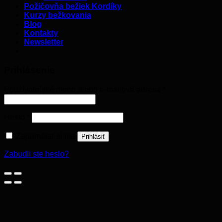
Požičovňa bežiek Kordíky
Kurzy bežkovania
Blog
Kontakty
Newsletter
Prihlásenie
Používateľské meno alebo e-mailová adresa
*
Heslo
*
Zapamätať si ma
Prihlásiť
Zabudli ste heslo?