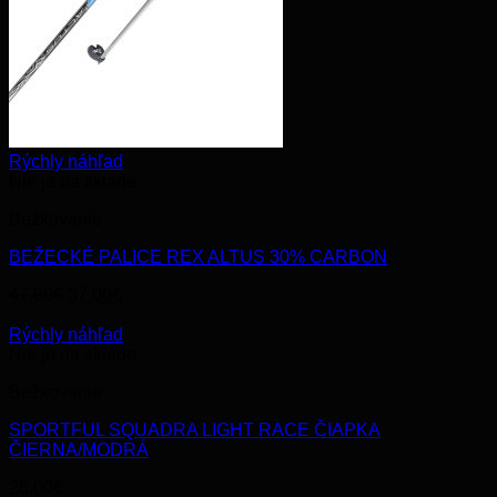
Rýchly náhľad
Nie je na sklade
Bežkovanie
BEŽECKÉ PALICE REX ALTUS 30% CARBON
Original
Current
47.00
€
37.00
€
price
price
was:
is:
Rýchly náhľad
47.00€.
37.00€.
Nie je na sklade
Bežkovanie
SPORTFUL SQUADRA LIGHT RACE ČIAPKA
ČIERNA/MODRÁ
26.00
€