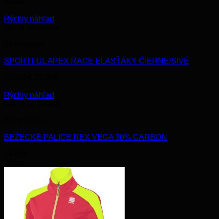
Zľava!
Rýchly náhľad
Nie je na sklade
Bežkovanie
SPORTFUL APEX RACE ELASŤÁKY ČIERNE/SIVÉ
Original
Current
109.00
€
79.00
€
price
price
was:
is:
Rýchly náhľad
109.00€.
79.00€.
Nie je na sklade
Bežkovanie
BEŽECKÉ PALICE REX VEGA 30% CARBON
29.00
€
Zľava!