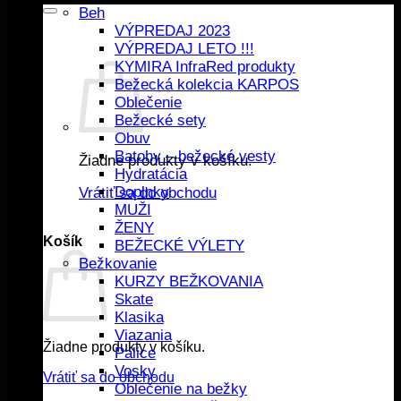
Beh
VÝPREDAJ 2023
VÝPREDAJ LETO !!!
KYMIRA InfraRed produkty
Bežecká kolekcia KARPOS
Oblečenie
Bežecké sety
Obuv
Batohy – bežecké vesty
Žiadne produkty v košíku.
Hydratácia
Doplnky
Vrátiť sa do obchodu
MUŽI
ŽENY
Košík
BEŽECKÉ VÝLETY
Bežkovanie
KURZY BEŽKOVANIA
Skate
Klasika
Viazania
Žiadne produkty v košíku.
Palice
Vosky
Vrátiť sa do obchodu
Oblečenie na bežky