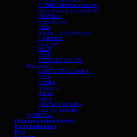
KYMIRA InfraRed produkty
Bežecká kolekcia KARPOS
Oblečenie
Bežecké sety
Obuv
Batohy – bežecké vesty
Hydratácia
Doplnky
MUŽI
ŽENY
BEŽECKÉ VÝLETY
Bežkovanie
KURZY BEŽKOVANIA
Skate
Klasika
Viazania
Palice
Vosky
Oblečenie na bežky
Doplnky na bežky
VÝPREDAJ
Požičovňa bežiek Kordíky
Kurzy bežkovania
Blog