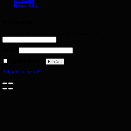
Kontakty
Newsletter
Prihlásenie
Používateľské meno alebo e-mailová adresa
*
Heslo
*
Zapamätať si ma
Prihlásiť
Zabudli ste heslo?