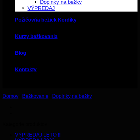
Doplnky na bežky
VÝPREDAJ
Požičovňa bežiek Kordíky
Kurzy bežkovania
Blog
Kontakty
Domov
/
Bežkovanie
/
Doplnky na bežky
Kategórie produktov
VÝPREDAJ LETO !!!