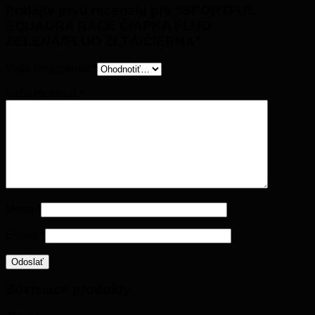
Pridajte prvú recenziu pre “SPORTFUL
SQUADRA RACE ČIAPKA FLUO
ZELENÁ/FLUO ŽLTÁ/ČIERNA”
Vaše hodnotenie
*
Vaša recenzia
*
Meno
*
E-mail
*
Súvisiace produkty