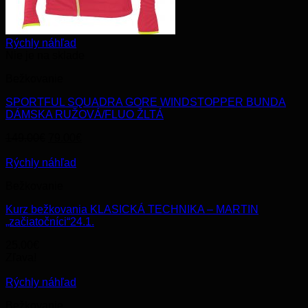
Rýchly náhľad
Nie je na sklade
Bežkovanie
SPORTFUL SQUADRA GORE WINDSTOPPER BUNDA
DÁMSKA RUŽOVÁ/FLUO ŽLTÁ
Original
Current
149.00
€
79.00
€
price
price
was:
is:
Rýchly náhľad
149.00€.
79.00€.
Bežkovanie
Kurz bežkovania KLASICKÁ TECHNIKA – MARTIN
„začiatočníci“24.1.
25.00
€
Zľava!
Rýchly náhľad
Bežkovanie