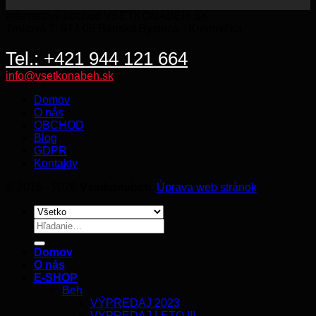
Internetový obchod VSETKONABEH.SK
Trnková 7, 974 05 Banská Bystrica - Kremnička
Tel.: +421 944 121 664
info@vsetkonabeh.sk
Domov
O nás
OBCHOD
Blog
GDPR
Kontakty
© 2016 - 2026
Vsetkonabeh
.
Úprava web stránok
Hľadať:
Domov
O nás
E-SHOP
Beh
VÝPREDAJ 2023
VÝPREDAJ LETO !!!