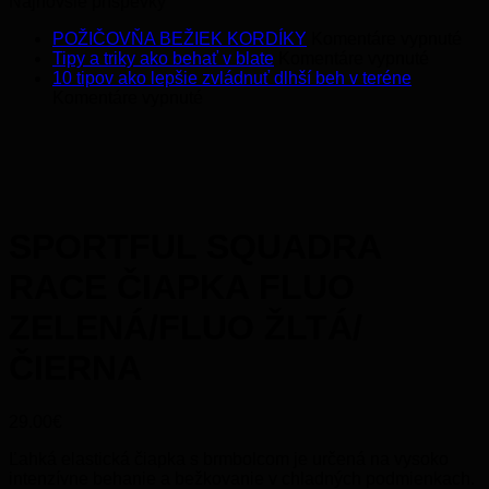
Najnovšie príspevky
na
POŽIČOVŇA BEŽIEK KORDÍKY
Komentáre vypnuté
na
PO
Tipy a triky ako behať v blate
Komentáre vypnuté
Tipy
BE
10 tipov ako lepšie zvládnuť dlhší beh v teréne
na
a
KO
Komentáre vypnuté
10
triky
tipov
ako
ako
behať
lepšie
v
zvládnuť
blate
dlhší
beh
SPORTFUL SQUADRA
v
teréne
RACE ČIAPKA FLUO
ZELENÁ/FLUO ŽLTÁ/
ČIERNA
29.00
€
Ľahká elastická čiapka s brmbolcom je určená na vysoko
intenzívne behanie a bežkovanie v chladných podmienkach.