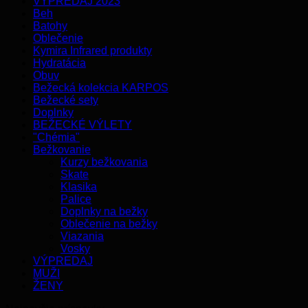
VÝPREDAJ 2023
Beh
Batohy
Oblečenie
Kymira Infrared produkty
Hydratácia
Obuv
Bežecká kolekcia KARPOS
Bežecké sety
Doplnky
BEŽECKÉ VÝLETY
"Chémia"
Bežkovanie
Kurzy bežkovania
Skate
Klasika
Palice
Doplnky na bežky
Oblečenie na bežky
Viazania
Vosky
VÝPREDAJ
MUŽI
ŽENY