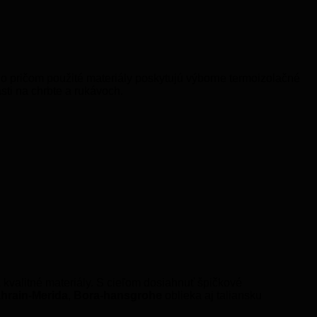
o pričom použité materiály poskytujú výborne termoizolačné
sti na chrbte a rukávoch.
 a kvalitné materiály. S cieľom dosiahnuť špičkové
hrain-Merida
,
Bora-hansgrohe
oblieka aj taliansku