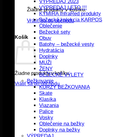
VÝPREDAJ 2023
VÝPREDAJ LETO !!!
Žiadne produkty v košíku.
KYMIRA InfraRed produkty
Bežecká kolekcia KARPOS
Vrátiť sa do obchodu
Oblečenie
Bežecké sety
Košík
Obuv
Batohy – bežecké vesty
Hydratácia
Doplnky
MUŽI
ŽENY
Žiadne produkty v košíku.
BEŽECKÉ VÝLETY
Bežkovanie
Vrátiť sa do obchodu
KURZY BEŽKOVANIA
Skate
Klasika
Viazania
Palice
Vosky
Oblečenie na bežky
Doplnky na bežky
VÝPREDAJ