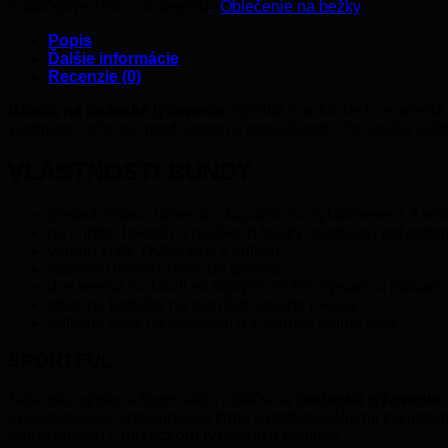
Katalógové číslo:
-
Kategória:
Oblečenie na bežky
TECH
WIND
Popis
BUNDA
Ďalšie informácie
ČERVENÁ
Recenzie (0)
Bunda na bežecké lyžovanie
Sportful Cardio Tech je určená
vlastnosti, ochranu pred vetrom a priedušnosť. Pre lepšiu vid
VLASTNOSTI BUNDY
predná strana, ramená a kapucňa sú vyhotovené z 2 vrsti
na chrbte, bokoch a rukávoch hebký, elastický, polyester
vpredu krytý YKK® zips s putkom
kapucňu možno zložiť do goliera
dve vrecká na hrudi so skytými YKK® zipsami a putkami
otvor na hodinky na manžete ľavého rukáva
reflexné časti na rukávoch a v zadnej, dolnej časti
SPORTFUL
Taliansky výrobca športového oblečenia (
bežecké lyžovanie
,
cyklooblečenie spolupracuje firma s profesionálnymi cyklistam
reprezentáciu v
bežeckom lyžovaní
a biatlone.