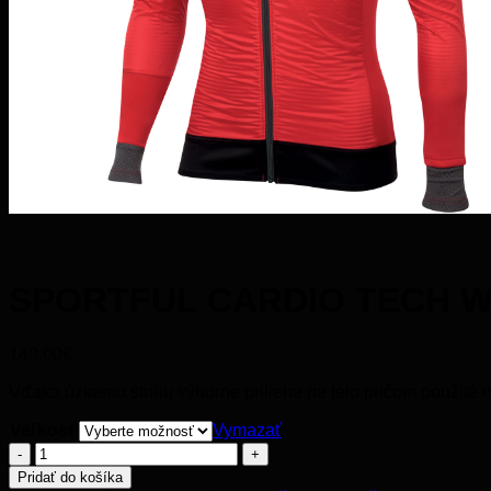
SPORTFUL CARDIO TECH 
149.00
€
Vďaka úzkemu strihu výborne prilieha na telo pričom použité m
Veľkosť
Vymazať
množstvo
SPORTFUL
Pridať do košíka
CARDIO