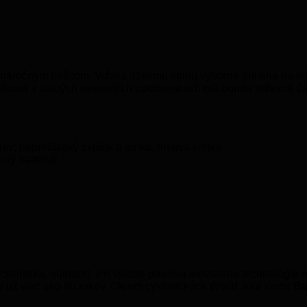
 náročným bežcom. Vďaka úzkemu strihu výborne prilieha na tel
iteľnosť v slabých svetelných podmienkach má bunda reflexné ča
ev: neprefúkavý zvršok a tenká, hrejivá vrstva
ový materiál
 cyklistika, outdoor). Pri výrobe používa inovatívne technológie
i už viac ako 60 rokov. Okrem cyklistických World Tour tímov
Ba