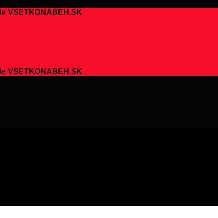
chode VSETKONABEH.SK
chode VSETKONABEH.SK