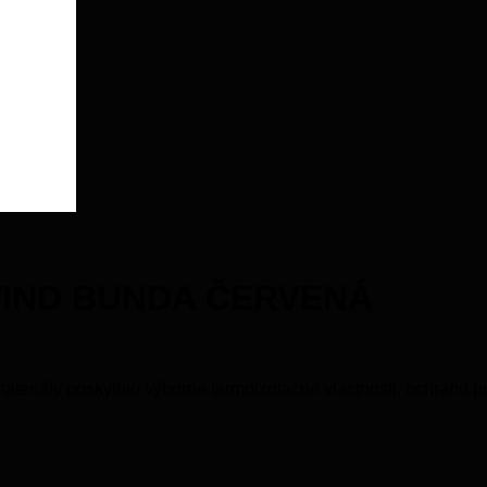
WIND BUNDA ČERVENÁ
ateriály poskytujú výborne termoizolačné vlastnosti, ochranu p