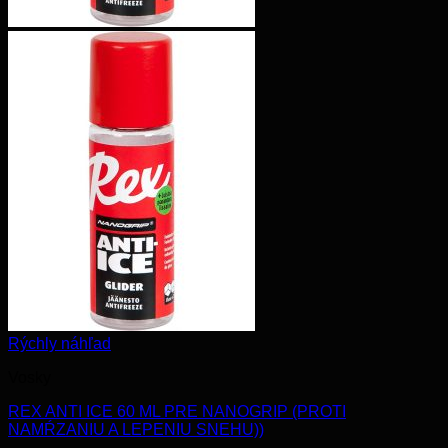
Rýchly náhľad
Vosky
REX ANTI ICE 60 ML PRE NANOGRIP (PROTI
NAMŔZANIU A LEPENIU SNEHU))