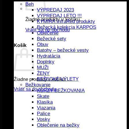
Beh
VÝPREDAJ 2023
VÝPREDAJ LETO !!!
Žiadne produkty v košíku.
KYMIRA InfraRed produkty
Bežecká kolekcia KARPOS
Vrátiť sa do obchodu
Oblečenie
Bežecké sety
Obuv
Košík
Batohy – bežecké vesty
Hydratácia
Doplnky
MUŽI
ŽENY
BEŽECKÉ VÝLETY
Žiadne produkty v košíku.
Bežkovanie
Vrátiť sa do obchodu
KURZY BEŽKOVANIA
Skate
Klasika
Viazania
Palice
Vosky
Oblečenie na bežky