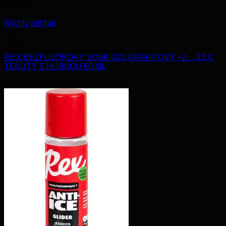
15.00
€
Rýchly náhľad
Vosky
REX BEZFLUÓROVÝ VOSK G21 GRAFITOVÝ +2…-12 C
TEKUTÝ S HUBKOU 60 ML
15.00
€