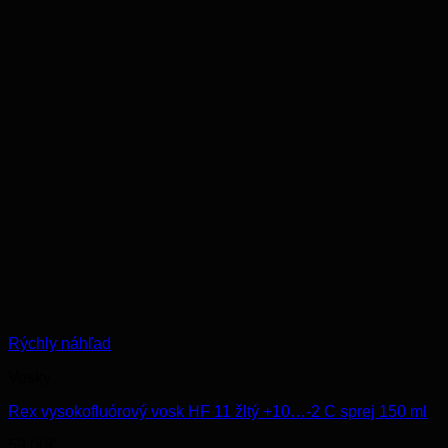
Rýchly náhľad
Vosky
Rex vysokofluórový vosk HF 11 žltý +10…-2 C sprej 150 ml
59.00
€