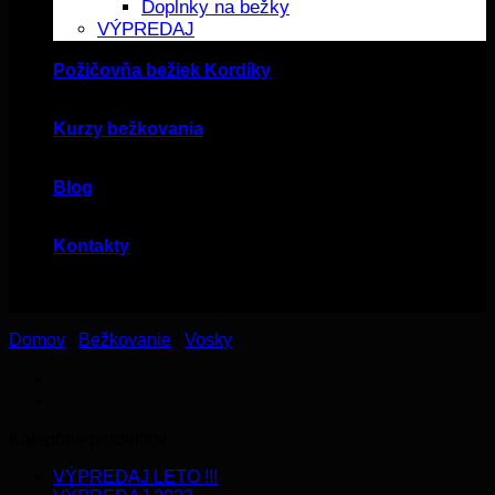
Doplnky na bežky
VÝPREDAJ
Požičovňa bežiek Kordíky
Kurzy bežkovania
Blog
Kontakty
Domov
/
Bežkovanie
/
Vosky
Kategórie produktov
VÝPREDAJ LETO !!!