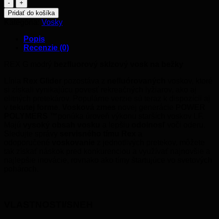
množstvo
REX
Pridať do košíka
TEKUTÝ
Kategória:
Vosky
SKLZOVÝ
VOSK
Popis
G
Recenzie (0)
MODRÝ
-2...-15
REX G modrý
bezfluorový sklzový vosk na bežky
C
60ML
Línia
Rex Glider
pozostáva z
nefluórovaných
voskov, ktoré
si získali vynikajúcu povesť rekreačných lyžiarov, ako aj
elitných pretekárov. Populárne verzie sú teraz k dispozícii aj
v
tekutej forme
.
Vosková zmes
novej generácie
POWER
POLYMERS ™
ponúka úroveň výkonu starších voskov LF.
Majú
vysoký obsah vosku
a lepšiu
odolnosľ
voči oderu.
Sledujte správy
servisného tímu Rex
a
odoporučené
voskovanie
z jednotlivých pretekov, môžete
tak získať náskok pred konkurenciou a využívať najnovšie a
najlepšie inovácie, rovnako ako tímy štartujúce vo svetových
pohároch.
VLASTNOSTI/SNEH