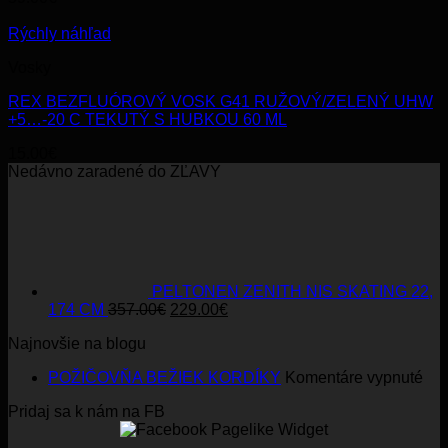
Rýchly náhľad
Vosky
REX BEZFLUÓROVÝ VOSK G41 RUŽOVÝ/ZELENÝ UHW
+5…-20 C TEKUTÝ S HUBKOU 60 ML
15.00
€
Nedávno zaradené do ZĽAVY
PELTONEN ZENITH NIS SKATING 22,
Original
Current
174 CM
357.00
€
229.00
€
price
price
Najnovšie na blogu
was:
is:
357.00€.
229.00€.
na
POŽIČOVŇA BEŽIEK KORDÍKY
Komentáre vypnuté
PO
Pridaj sa k nám na FB
BE
KO