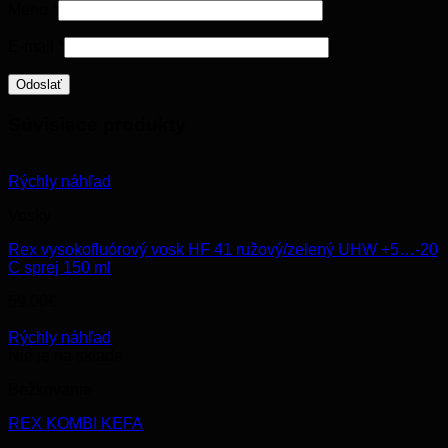
Meno
*
E-mail
*
Súvisiace produkty
Rýchly náhľad
Vosky
Rex vysokofluórový vosk HF 41 ružový/zelený UHW +5…-20
C sprej 150 ml
59.00
€
Rýchly náhľad
Nie je na sklade
Bežkovanie
REX KOMBI KEFA