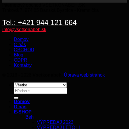
Internetový obchod VSETKONABEH.SK
Trnková 7, 974 05 Banská Bystrica - Kremnička
Tel.: +421 944 121 664
info@vsetkonabeh.sk
Domov
O nás
OBCHOD
Blog
GDPR
Kontakty
© 2016 - 2026
Vsetkonabeh
.
Úprava web stránok
Hľadať:
Domov
O nás
E-SHOP
Beh
VÝPREDAJ 2023
VÝPREDAJ LETO !!!