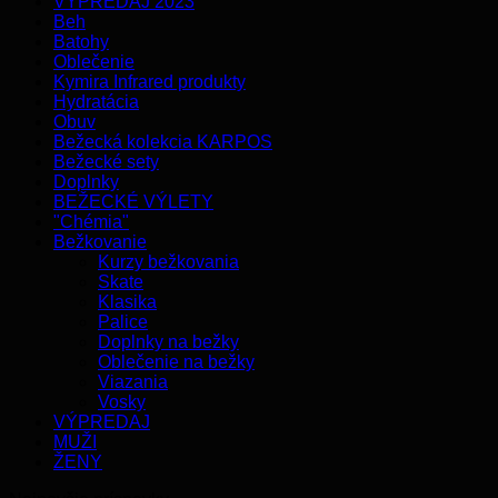
VÝPREDAJ 2023
Beh
Batohy
Oblečenie
Kymira Infrared produkty
Hydratácia
Obuv
Bežecká kolekcia KARPOS
Bežecké sety
Doplnky
BEŽECKÉ VÝLETY
"Chémia"
Bežkovanie
Kurzy bežkovania
Skate
Klasika
Palice
Doplnky na bežky
Oblečenie na bežky
Viazania
Vosky
VÝPREDAJ
MUŽI
ŽENY