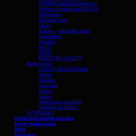
KYMIRA InfraRed produkty
Bežecká kolekcia KARPOS
Oblečenie
Bežecké sety
Obuv
Batohy – bežecké vesty
Hydratácia
Doplnky
MUŽI
ŽENY
BEŽECKÉ VÝLETY
Bežkovanie
KURZY BEŽKOVANIA
Skate
Klasika
Viazania
Palice
Vosky
Oblečenie na bežky
Doplnky na bežky
VÝPREDAJ
Požičovňa bežiek Kordíky
Kurzy bežkovania
Blog
Kontakty