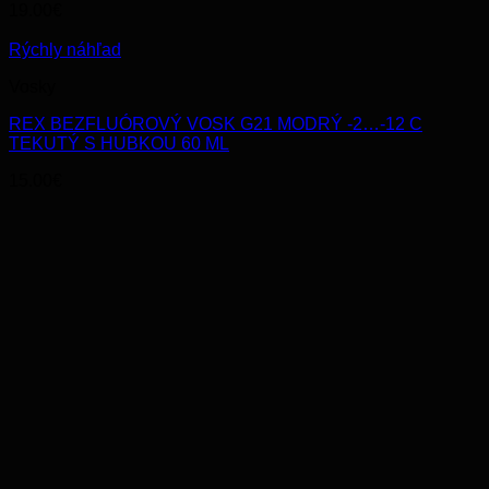
19.00
€
Rýchly náhľad
Vosky
REX BEZFLUÓROVÝ VOSK G21 MODRÝ -2…-12 C
TEKUTÝ S HUBKOU 60 ML
15.00
€