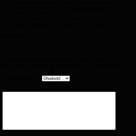
kráľ sklzných
voskov teraz aj v
tekutej forme
vhodný ako podklad pod
vysokofluorové
vosky
a
prášky
neprekonateľná voľba na
tréning
odporúčané použitie v teplotách:
-2°C do -15°C
Recenzie
Nikto zatiaľ nepridal hodnotenie.
Pridajte prvú recenziu pre “REX TEKUTÝ
SKLZOVÝ VOSK G MODRÝ -2…-15 C 60ML”
Vaše hodnotenie
*
Vaša recenzia
*