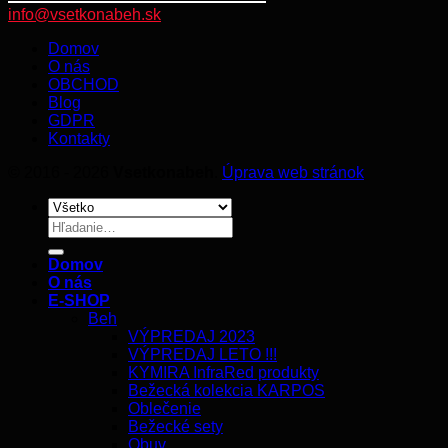
info@vsetkonabeh.sk
Domov
O nás
OBCHOD
Blog
GDPR
Kontakty
© 2016 - 2026
Vsetkonabeh
.
Úprava web stránok
Hľadať:
Domov
O nás
E-SHOP
Beh
VÝPREDAJ 2023
VÝPREDAJ LETO !!!
KYMIRA InfraRed produkty
Bežecká kolekcia KARPOS
Oblečenie
Bežecké sety
Obuv