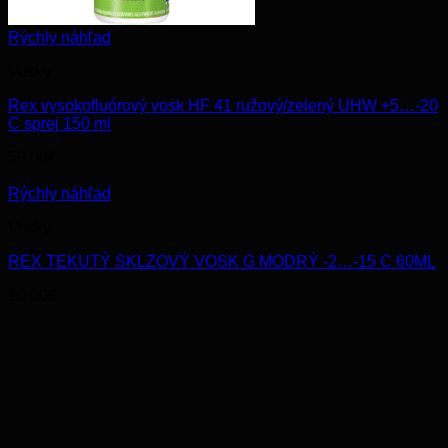
Rýchly náhľad
Vosky
Rex vysokofluórový vosk HF 41 ružový/zelený UHW +5…-20
C sprej 150 ml
59.00
€
Rýchly náhľad
Vosky
REX TEKUTÝ SKLZOVÝ VOSK G MODRÝ -2…-15 C 60ML
10.00
€