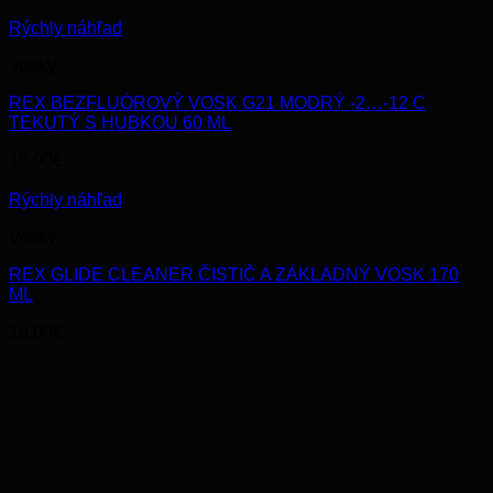
Rýchly náhľad
Vosky
REX BEZFLUÓROVÝ VOSK G21 MODRÝ -2…-12 C
TEKUTÝ S HUBKOU 60 ML
15.00
€
Rýchly náhľad
Vosky
REX GLIDE CLEANER ČISTIČ A ZÁKLADNÝ VOSK 170
ML
19.00
€