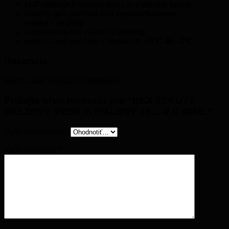
kráľ sklzných
voskov teraz aj v
tekutej forme
vhodný ako podklad pod
vysokofluorové
vosky
a
prášky
neprekonateľná voľba na
tréning
odporúčané použitie v teplotách:
+5°C do -2°C
Recenzie
Nikto zatiaľ nepridal hodnotenie.
Pridajte prvú recenziu pre “REX TEKUTÝ
SKLZOVÝ VOSK G FIALOVÝ +5…-2 C 60ML”
Vaše hodnotenie
*
Vaša recenzia
*