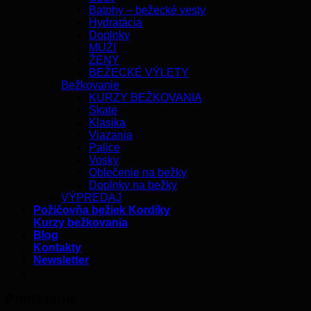
Batohy – bežecké vesty
Hydratácia
Doplnky
MUŽI
ŽENY
BEŽECKÉ VÝLETY
Bežkovanie
KURZY BEŽKOVANIA
Skate
Klasika
Viazania
Palice
Vosky
Oblečenie na bežky
Doplnky na bežky
VÝPREDAJ
Požičovňa bežiek Kordíky
Kurzy bežkovania
Blog
Kontakty
Newsletter
Prihlásenie