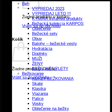
Beh
VÝPREDAJ 2023
VÝPREDAJ LETO !!!
Žiadne produkty v košíku.
KYMIRA InfraRed produkty
Bežecká kolekcia KARPOS
Vrátiť sa do obchodu
Oblečenie
Bežecké sety
Obuv
Košík
Batohy – bežecké vesty
Hydratácia
Doplnky
MUŽI
ŽENY
BEŽECKÉ VÝLETY
Žiadne produkty v košíku.
Bežkovanie
Vrátiť sa do obchodu
KURZY BEŽKOVANIA
Skate
Klasika
Viazania
Palice
Vosky
Oblečenie na bežky