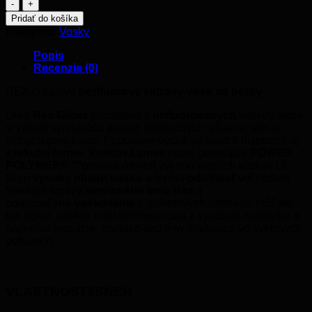
množstvo
REX
Pridať do košíka
TEKUTÝ
Kategória:
Vosky
SKLZOVÝ
VOSK
Popis
G
Recenzie (0)
FIALOVÝ
+5...-2
REX G fialový
bezfluorový sklzový vosk na bežky
C
60ML
Línia
Rex Glider
pozostáva z
nefluórovaných
voskov, ktoré
si získali vynikajúcu povesť rekreačných lyžiarov, ako aj
elitných pretekárov. Populárne verzie sú teraz k dispozícii aj
v
tekutej forme
.
Vosková zmes
novej generácie
POWER
POLYMERS ™
ponúka úroveň výkonu starších voskov LF.
Majú
vysoký obsah vosku
a lepšiu
odolnosľ
voči oderu.
Sledujte správy
servisného tímu Rex
a
odoporučené
voskovanie
z jednotlivých pretekov, môžete
tak získať náskok pred konkurenciou a využívať najnovšie a
najlepšie inovácie, rovnako ako tímy štartujúce vo svetových
pohároch.
VLASTNOSTI/SNEH