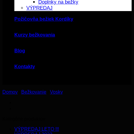
Doplnky na bežky
VÝPREDAJ
Požičovňa bežiek Kordíky
Kurzy bežkovania
Blog
Kontakty
Domov
/
Bežkovanie
/
Vosky
Kategórie produktov
VÝPREDAJ LETO !!!