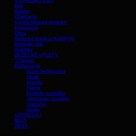
VÝPREDAJ 2023
Beh
Batohy
Oblečenie
Kymira Infrared produkty
Hydratácia
Obuv
Bežecká kolekcia KARPOS
Bežecké sety
Doplnky
BEŽECKÉ VÝLETY
"Chémia"
Bežkovanie
Kurzy bežkovania
Skate
Klasika
Palice
Doplnky na bežky
Oblečenie na bežky
Viazania
Vosky
VÝPREDAJ
MUŽI
ŽENY