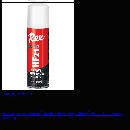
Rýchly náhľad
Vosky
Rex vysokofluórový vosk HF 21G grafitový +2…-12 C sprej
150 ml
59.00
€