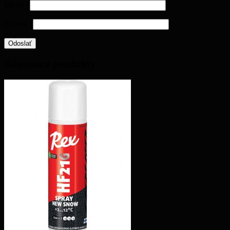
Meno
*
E-mail
*
Súvisiace produkty