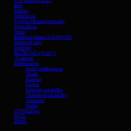
VÝPREDAJ 2023
Beh
Batohy
Oblečenie
Kymira Infrared produkty
Hydratácia
Obuv
Bežecká kolekcia KARPOS
Bežecké sety
Doplnky
BEŽECKÉ VÝLETY
"Chémia"
Bežkovanie
Kurzy bežkovania
Skate
Klasika
Palice
Doplnky na bežky
Oblečenie na bežky
Viazania
Vosky
VÝPREDAJ
MUŽI
ŽENY