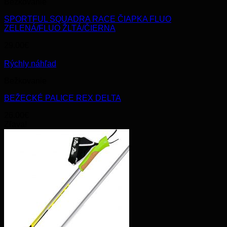
Bežkovanie
SPORTFUL SQUADRA RACE ČIAPKA FLUO
ZELENÁ/FLUO ŽLTÁ/ČIERNA
29.00
€
Rýchly náhľad
Bežkovanie
BEŽECKÉ PALICE REX DELTA
26.00
€
Zľava!