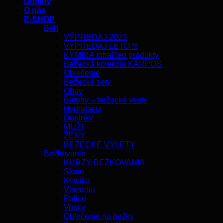
Domov
O nás
E-SHOP
Beh
VÝPREDAJ 2023
VÝPREDAJ LETO !!!
KYMIRA InfraRed produkty
Bežecká kolekcia KARPOS
Oblečenie
Bežecké sety
Obuv
Batohy – bežecké vesty
Hydratácia
Doplnky
MUŽI
ŽENY
BEŽECKÉ VÝLETY
Bežkovanie
KURZY BEŽKOVANIA
Skate
Klasika
Viazania
Palice
Vosky
Oblečenie na bežky