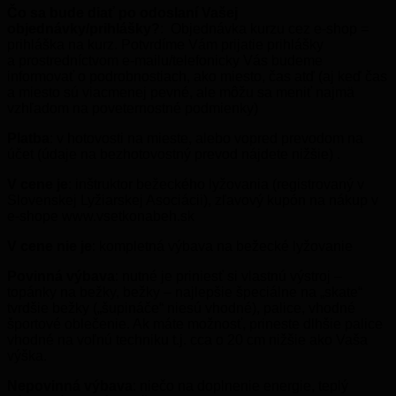
Čo sa bude diať po odoslaní Vašej
objednávky/prihlášky?
: Objednávka kurzu cez e-shop =
prihláška na kurz. Potvrdíme Vám prijatie prihlášky
a prostredníctvom e-mailu/telefonicky Vás budeme
informovať o podrobnostiach, ako miesto, čas atď (aj keď čas
a miesto sú viacmenej pevné, ale môžu sa meniť najmä
vzhľadom na poveternostné podmienky)
Platba
: v hotovosti na mieste, alebo vopred prevodom na
účet (údaje na bezhotovostný prevod nájdete nižšie) .
V cene je
: inštruktor bežeckého lyžovania (registrovaný v
Slovenskej Lyžiarskej Asociácii), zľavový kupón na nákup v
e-shope www.vsetkonabeh.sk
V cene nie je
: kompletná výbava na bežecké lyžovanie
Povinná výbava
: nutné je priniesť si vlastnú výstroj –
topánky na bežky, bežky – najlepšie špeciálne na „skate“
tvrdšie bežky („šupináče“ niesú vhodné), palice, vhodné
športové oblečenie. Ak máte možnosť, prineste dlhšie palice
vhodné na voľnú techniku t.j. cca o 20 cm nižšie ako Vaša
výška.
Nepovinná výbava
: niečo na doplnenie energie, teplý