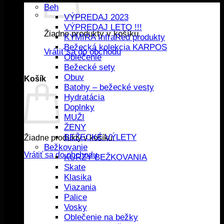
Beh
VÝPREDAJ 2023
VÝPREDAJ LETO !!!
Žiadne produkty v košíku.
KYMIRA InfraRed produkty
Bežecká kolekcia KARPOS
Vrátiť sa do obchodu
Oblečenie
Bežecké sety
Obuv
Košík
Batohy – bežecké vesty
Hydratácia
Doplnky
MUŽI
ŽENY
BEŽECKÉ VÝLETY
Žiadne produkty v košíku.
Bežkovanie
Vrátiť sa do obchodu
KURZY BEŽKOVANIA
Skate
Klasika
Viazania
Palice
Vosky
Oblečenie na bežky