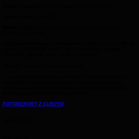
Dĺžka trvania kurzu
: Do 3 hodín. Od 9:30 – 12:00.
Začiatok kurzu:
od 9:30
Miesto kurzu:
bežkárske trate nad obcou Kordíky nad
Banskou Bystricou
Údaje potrebné pre bezhotovostnú platbu za kurz
:
IBAN
:
SK24 1100 0000 0026 1673 0078,
variabilný symbol
:
20200001
,
správa
:
vaše meno a priezvisko
Termíny
: sú dané v ponuke ku kurzu.
∗ v prípade nevhodných podmienok (nedostatok snehu) si
organizátor vyhradzuje právo na zrušenie kurzu. Všetci
prihlásení budú včas informovaní. V prípade platby za kurz
dopredu na účet budú peniaze vrátené.
FOTOREPORT Z KURZOV
Termín
10. 2.
Recenzie