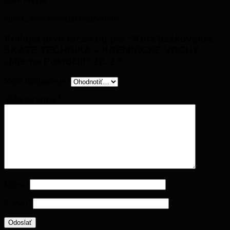
Nikto zatiaľ nepridal hodnotenie.
Pridajte prvú recenziu pre “Kurz bežkovania
SKATE TECHNIKA – KREMNICKÉ VRCHY-
„Mierne Pokročilí“ 22. 2.”
Vaše hodnotenie
*
Vaša recenzia
*
Meno
*
E-mail
*