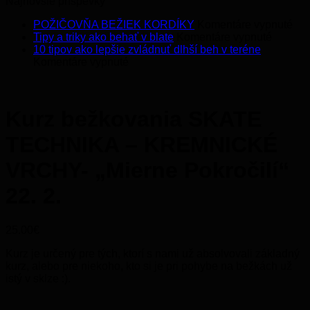
Najnovšie príspevky
na
POŽIČOVŇA BEŽIEK KORDÍKY
Komentáre vypnuté
na
PO
Tipy a triky ako behať v blate
Komentáre vypnuté
Tipy
BE
10 tipov ako lepšie zvládnuť dlhší beh v teréne
na
a
KO
Komentáre vypnuté
10
triky
tipov
ako
ako
behať
lepšie
v
Kurz bežkovania SKATE
zvládnuť
blate
dlhší
TECHNIKA – KREMNICKÉ
beh
v
VRCHY- „Mierne Pokročilí“
teréne
22. 2.
25.00
€
Kurz je určený pre tých, ktorí s nami už absolvovali základný
kurz, alebo pre niekoho, kto si je pri pohybe na bežkách už
istý v sklze :).