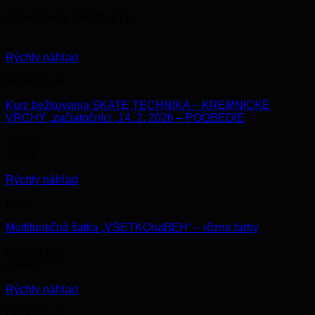
Súvisiace produkty
Rýchly náhľad
Bežkovanie
Kurz bežkovania SKATE TECHNIKA – KREMNICKÉ
VRCHY „začiatočníci „14. 2. 2026 – POOBEDIE
25.00
€
Zľava!
Rýchly náhľad
Beh
Multifunkčná šatka „VŠETKOnaBEH“ – rôzne farby
Original
Current
6.90
€
3.90
€
price
price
Zľava!
was:
is:
6.90€.
3.90€.
Rýchly náhľad
Bežkovanie