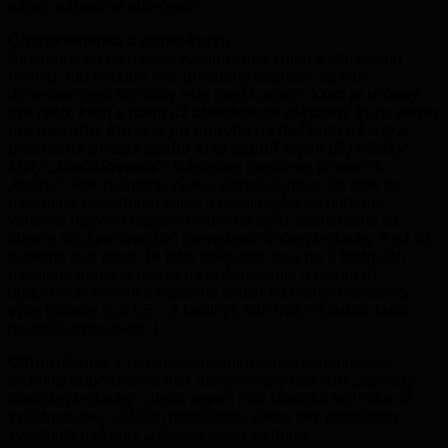
nápoj, náhradné oblečenie
Charakteristika a popis kurzu:
Stretneme sa na mieste vykonávania kurzu v stanovenú
hodinu. Kto nebude mať uhradený poplatok za kurz,
doriešime tieto formality ešte pred kurzom.
Kurz je určený
pre tých, ktorí s nami už absolvovali základný kurz, alebo
pre niekoho, kto si je pri pohybe na bežkách už istý a
priemerne ovláda (alebo si to aspoň myslí 🙂 ) všetky
štýly „korčuľovania“.
Následne prejdeme priamo do
„terénu“, kde začneme výuku. Zopakujeme si čo sme sa
naučili na základnom kurze a detailnejšie sa budeme
venovať nácviku každého jedného štýlu. Zameriame sa
hlavne na „športovejšie“ prevedenie voľnej techniky. Keď už
budeme mať pocit, že toho bolo dosť (cca po 2 hodinách
nácviku), dáme si pauzu na občerstvenie a potom už
oddýchnutí si všetko pôjdeme skúsiť na menší bežkársky
výlet (trvanie cca 1,5 – 2 hodiny), kde Vás inštruktor bude
neustále opravovať :).
Odporúčanie:
Pred absolvovaním výuky korčuliarskej
techniky odporúčame mať absolvovaný náš kurz „základy
klasickej techniky“, alebo aspoň mať klasickú techniku už
zvládnutú bez väčších problémov, alebo bez problémov
zvládnutý náš kurz „základy skate techniky“.