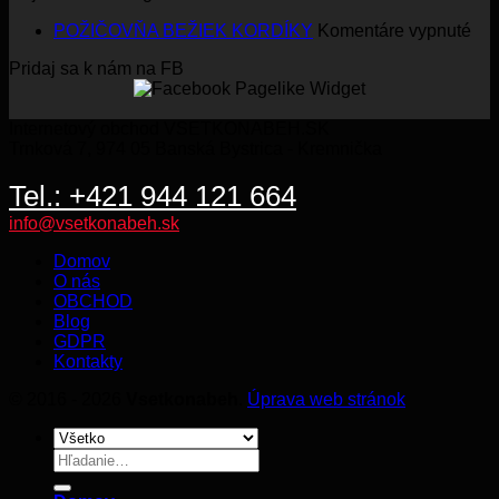
357.00€.
229.00€.
na
POŽIČOVŇA BEŽIEK KORDÍKY
Komentáre vypnuté
PO
Pridaj sa k nám na FB
BE
KO
Internetový obchod VSETKONABEH.SK
Trnková 7, 974 05 Banská Bystrica - Kremnička
Tel.: +421 944 121 664
info@vsetkonabeh.sk
Domov
O nás
OBCHOD
Blog
GDPR
Kontakty
© 2016 - 2026
Vsetkonabeh
.
Úprava web stránok
Hľadať: