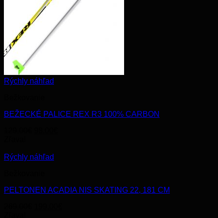
Rýchly náhľad
Bežkovanie
BEŽECKÉ PALICE REX R3 100% CARBON
Original
Current
129.00
€
98.00
€
price
price
Zľava!
was:
is:
129.00€.
98.00€.
Rýchly náhľad
Bežkovanie
PELTONEN ACADIA NIS SKATING 22, 181 CM
Original
Current
269.00
€
199.00
€
price
price
Zľava!