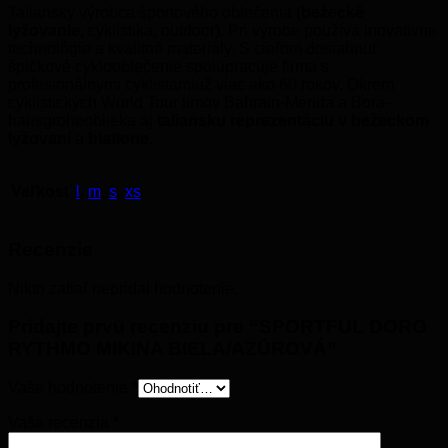
Taliansky výrobca športového oblečenia (
bežecké
lyžovanie
, cyklistika, outdoor). Pri výrobe používa inovatívne
technológie a kvalitné materiály. S cieľom dosiahnuť
špičkové cyklooblečenie spolupracuje firma s
profesionálnymi cyklistamiuž viac ako 60 rokov. Okrem
cyklistických World Tour tímov Bahrain-Merida a Bora-
hansgroheoblieka aj
taliansku reprezentáciu v bežeckom
lyžovaní
a
biatlone.
Veľkosť
l
,
m
,
s
,
xs
Recenzie
Nikto zatiaľ nepridal hodnotenie.
Pridajte prvú recenziu pre “SPORTFUL DORO
RYTHMO MIKINA BIELA/AZÚROVÁ”
Vaše hodnotenie
*
Vaša recenzia
*