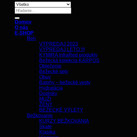
Hľadať:
Domov
O nás
E-SHOP
Beh
VÝPREDAJ 2023
VÝPREDAJ LETO !!!
KYMIRA InfraRed produkty
Bežecká kolekcia KARPOS
Oblečenie
Bežecké sety
Obuv
Batohy – bežecké vesty
Hydratácia
Doplnky
MUŽI
ŽENY
BEŽECKÉ VÝLETY
Bežkovanie
KURZY BEŽKOVANIA
Skate
Klasika