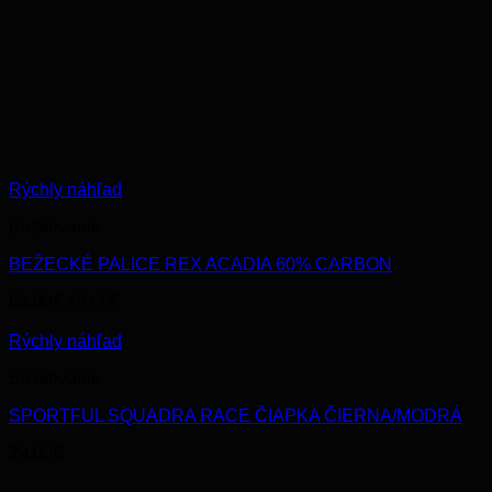
Rýchly náhľad
Bežkovanie
BEŽECKÉ PALICE REX ACADIA 60% CARBON
Original
Current
69.00
€
49.00
€
price
price
was:
is:
Rýchly náhľad
69.00€.
49.00€.
Bežkovanie
SPORTFUL SQUADRA RACE ČIAPKA ČIERNA/MODRÁ
29.00
€