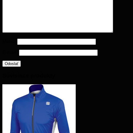
Meno
*
E-mail
*
Súvisiace produkty