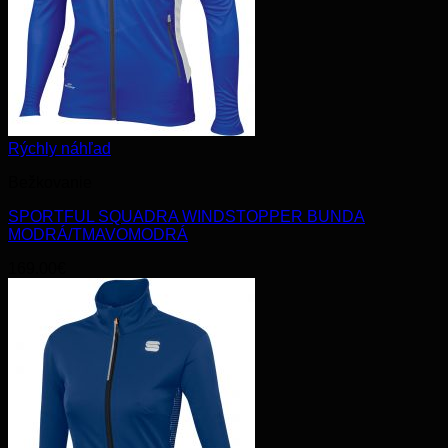
Rýchly náhľad
Bežkovanie
SPORTFUL SQUADRA WINDSTOPPER BUNDA
MODRÁ/TMAVOMODRÁ
169.00
€