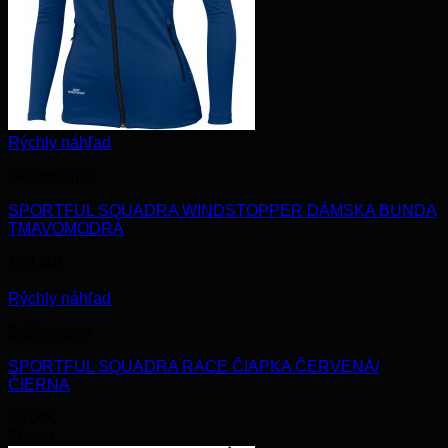
Rýchly náhľad
Bežkovanie
SPORTFUL SQUADRA WINDSTOPPER DÁMSKA BUNDA
TMAVOMODRÁ
169.00
€
Rýchly náhľad
Bežkovanie
SPORTFUL SQUADRA RACE ČIAPKA ČERVENÁ/
ČIERNA
29.00
€
Zľava!