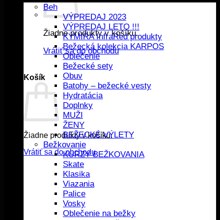
Beh
VÝPREDAJ 2023
VÝPREDAJ LETO !!!
Žiadne produkty v košíku.
KYMIRA InfraRed produkty
Bežecká kolekcia KARPOS
Vrátiť sa do obchodu
Oblečenie
Bežecké sety
Obuv
Košík
Batohy – bežecké vesty
Hydratácia
Doplnky
MUŽI
ŽENY
BEŽECKÉ VÝLETY
Žiadne produkty v košíku.
Bežkovanie
Vrátiť sa do obchodu
KURZY BEŽKOVANIA
Skate
Klasika
Viazania
Palice
Vosky
Oblečenie na bežky