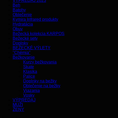
VÝPREDAJ 2023
Beh
Batohy
Oblečenie
Kymira Infrared produkty
Hydratácia
Obuv
Bežecká kolekcia KARPOS
Bežecké sety
Doplnky
BEŽECKÉ VÝLETY
"Chémia"
Bežkovanie
Kurzy bežkovania
Skate
Klasika
Palice
Doplnky na bežky
Oblečenie na bežky
Viazania
Vosky
VÝPREDAJ
MUŽI
ŽENY