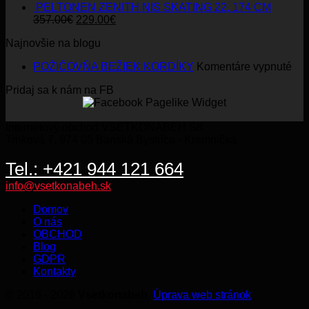
PELTONEN ZENITH NIS SKATING 22, 174 CM
Original
Current
357.00
€
229.00
€
price
price
Najnovšie na blogu
was:
is:
357.00€.
229.00€.
na
POŽIČOVŇA BEŽIEK KORDÍKY
Komentáre vypnuté
PO
Pridaj sa k nám na FB
BE
KO
Internetový obchod VSETKONABEH.SK
Trnková 7, 974 05 Banská Bystrica - Kremnička
Tel.: +421 944 121 664
info@vsetkonabeh.sk
Domov
O nás
OBCHOD
Blog
GDPR
Kontakty
© 2016 - 2026
Vsetkonabeh
.
Úprava web stránok