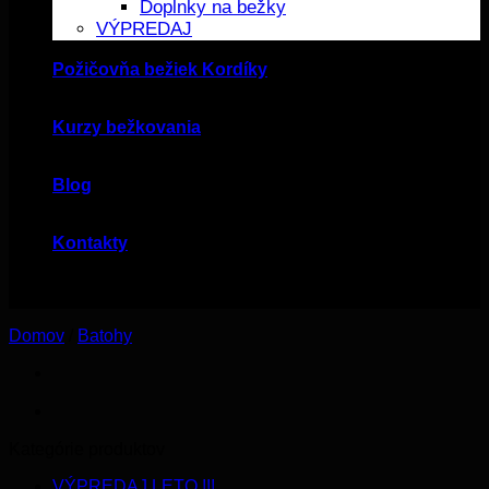
Doplnky na bežky
VÝPREDAJ
Požičovňa bežiek Kordíky
Kurzy bežkovania
Blog
Kontakty
Domov
/
Batohy
Kategórie produktov
VÝPREDAJ LETO !!!