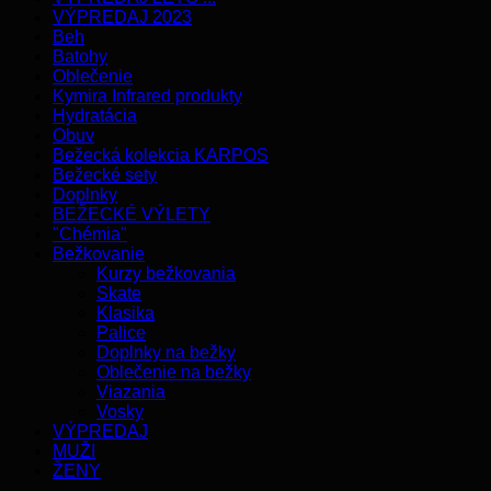
VÝPREDAJ 2023
Beh
Batohy
Oblečenie
Kymira Infrared produkty
Hydratácia
Obuv
Bežecká kolekcia KARPOS
Bežecké sety
Doplnky
BEŽECKÉ VÝLETY
"Chémia"
Bežkovanie
Kurzy bežkovania
Skate
Klasika
Palice
Doplnky na bežky
Oblečenie na bežky
Viazania
Vosky
VÝPREDAJ
MUŽI
ŽENY