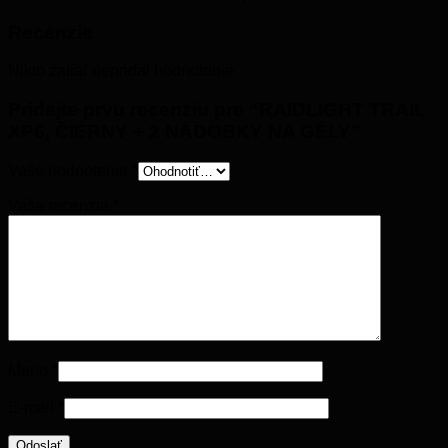
Recenzie
Nikto zatiaľ nepridal hodnotenie.
Pridajte prvú recenziu pre “RAIDLIGHT TRAIL
XP6, ČIERNY + 2 NÁDOBKY NA GÉLY”
Vaše hodnotenie
*
Vaša recenzia
*
Meno
*
E-mail
*