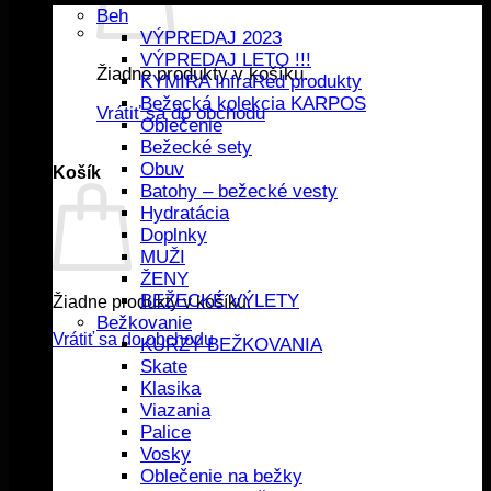
Beh
VÝPREDAJ 2023
VÝPREDAJ LETO !!!
Žiadne produkty v košíku.
KYMIRA InfraRed produkty
Bežecká kolekcia KARPOS
Vrátiť sa do obchodu
Oblečenie
Bežecké sety
Obuv
Košík
Batohy – bežecké vesty
Hydratácia
Doplnky
MUŽI
ŽENY
BEŽECKÉ VÝLETY
Žiadne produkty v košíku.
Bežkovanie
Vrátiť sa do obchodu
KURZY BEŽKOVANIA
Skate
Klasika
Viazania
Palice
Vosky
Oblečenie na bežky