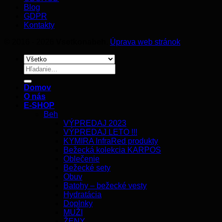
Blog
GDPR
Kontakty
© 2016 - 2026
Vsetkonabeh
.
Úprava web stránok
Hľadať:
Domov
O nás
E-SHOP
Beh
VÝPREDAJ 2023
VÝPREDAJ LETO !!!
KYMIRA InfraRed produkty
Bežecká kolekcia KARPOS
Oblečenie
Bežecké sety
Obuv
Batohy – bežecké vesty
Hydratácia
Doplnky
MUŽI
ŽENY