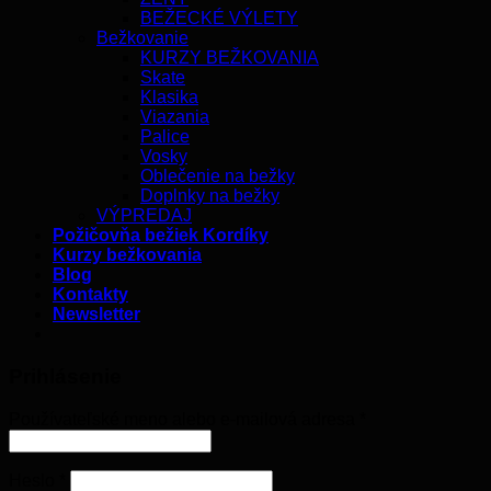
BEŽECKÉ VÝLETY
Bežkovanie
KURZY BEŽKOVANIA
Skate
Klasika
Viazania
Palice
Vosky
Oblečenie na bežky
Doplnky na bežky
VÝPREDAJ
Požičovňa bežiek Kordíky
Kurzy bežkovania
Blog
Kontakty
Newsletter
Prihlásenie
Používateľské meno alebo e-mailová adresa
*
Heslo
*