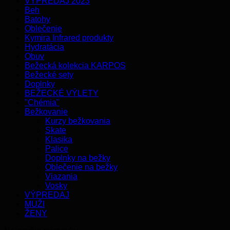
VÝPREDAJ 2023
Beh
Batohy
Oblečenie
Kymira Infrared produkty
Hydratácia
Obuv
Bežecká kolekcia KARPOS
Bežecké sety
Doplnky
BEŽECKÉ VÝLETY
"Chémia"
Bežkovanie
Kurzy bežkovania
Skate
Klasika
Palice
Doplnky na bežky
Oblečenie na bežky
Viazania
Vosky
VÝPREDAJ
MUŽI
ŽENY