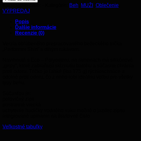
PERFORMER
Katalógové číslo:
-
Kategórie:
Beh
,
MUŽI
,
Oblečenie
,
LONG
VÝPREDAJ
SLEEVES
SHIRT
Popis
Ďalšie informácie
Recenzie (0)
Verzia obľúbeného prepracovaného bežeckého trička
„Performer Shirt“ s dlhým rukávom.
Navrhnuté s Eco – Polyesteru, na ramenách má silikónové
„gripy“, ktoré zabraňujú skĺznutiu batohu a súčasne chránia
proti oderu. Tričko je ľahké (iba 175 g) rýchloschnúce a
odolné proti oderu, čo z neho robí ideálnu voľbu pre všetky
typy behu.
Súčasťou je:
polovičný zips
postranné vrecká
uchytenie hadičky vodného vaku možné o jazdec zipsu
integrované upínanie na štartovné číslo
Veľkostné tabuľky