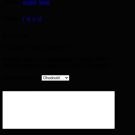
Farba
modrá
,
šedá
Veľkosť
l
,
m
,
s
,
xl
Recenzie
Nikto zatiaľ nepridal hodnotenie.
Pridajte prvú recenziu pre “RAIDLIGHT
PERFORMER LONG SLEEVES SHIRT”
Vaše hodnotenie
*
Vaša recenzia
*