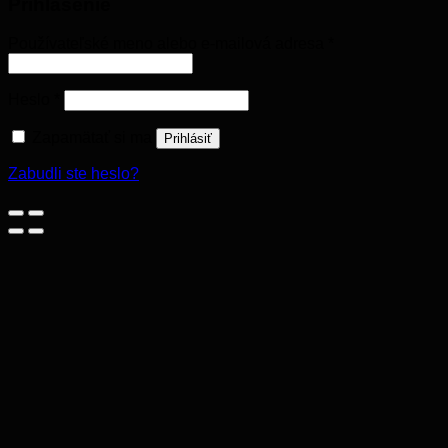
Prihlásenie
Používateľské meno alebo e-mailová adresa
*
Heslo
*
Zapamätať si ma
Prihlásiť
Zabudli ste heslo?