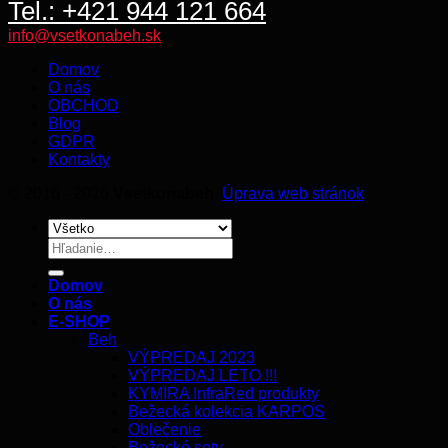
Tel.: +421 944 121 664
info@vsetkonabeh.sk
Domov
O nás
OBCHOD
Blog
GDPR
Kontakty
© 2016 - 2026
Vsetkonabeh
.
Úprava web stránok
Hľadať:
Domov
O nás
E-SHOP
Beh
VÝPREDAJ 2023
VÝPREDAJ LETO !!!
KYMIRA InfraRed produkty
Bežecká kolekcia KARPOS
Oblečenie
Bežecké sety