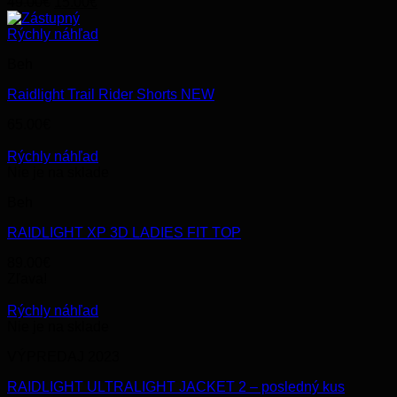
Original
Current
49.00
€
15.00
€
price
price
was:
is:
Rýchly náhľad
49.00€.
15.00€.
Beh
Raidlight Trail Rider Shorts NEW
65.00
€
Rýchly náhľad
Nie je na sklade
Beh
RAIDLIGHT XP 3D LADIES FIT TOP
89.00
€
Zľava!
Rýchly náhľad
Nie je na sklade
VÝPREDAJ 2023
RAIDLIGHT ULTRALIGHT JACKET 2 – posledný kus