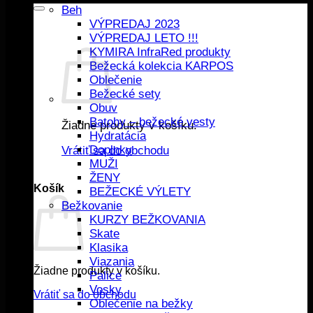
Beh
VÝPREDAJ 2023
VÝPREDAJ LETO !!!
KYMIRA InfraRed produkty
Bežecká kolekcia KARPOS
Oblečenie
Bežecké sety
Obuv
Batohy – bežecké vesty
Žiadne produkty v košíku.
Hydratácia
Doplnky
Vrátiť sa do obchodu
MUŽI
ŽENY
Košík
BEŽECKÉ VÝLETY
Bežkovanie
KURZY BEŽKOVANIA
Skate
Klasika
Viazania
Žiadne produkty v košíku.
Palice
Vosky
Vrátiť sa do obchodu
Oblečenie na bežky