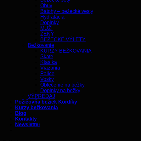
Obuv
Batohy – bežecké vesty
Hydratácia
Doplnky
MUŽI
ŽENY
BEŽECKÉ VÝLETY
Bežkovanie
KURZY BEŽKOVANIA
Skate
Klasika
Viazania
Palice
Vosky
Oblečenie na bežky
Doplnky na bežky
VÝPREDAJ
Požičovňa bežiek Kordíky
Kurzy bežkovania
Blog
Kontakty
Newsletter