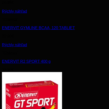
20.99
€
Rýchly náhľad
"Chémia"
ENERVIT GYMLINE BCAA, 120 TABLIET
22.90
€
Rýchly náhľad
"Chémia"
ENERVIT R2 SPORT 400 g
35.90
€