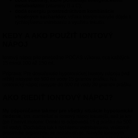
dodá vitamíny, ktoré pomáhajú energetickému
metabolizmu
(vitamíny B a C);
dodá energiu prostredníctvom kombinácie
vhodných sacharidov,
vďaka ktorým navyše dôjde k
rýchlejšiemu vstrebaniu a využitiu tekutín.
KEDY A AKO POUŽIŤ IONTOVÝ
NÁPOJ
Iontový nápoj pite priebežne POČAS výkonu, cca každých
15 minút 100 až 150 ml.
Príprava: Pre dosiahnutie hypotonickej hustoty nápoja (viď
nižši) nasypte do 500 ml vody 15 gramov prášku. Na
izotonický nápoj nasypte do 500 ml vody 30 gramov prášku.
AKO RIEDIŤ IONTOVÝ NÁPOJ?
My odporúčame takmer pre všetky situácie hypotonické
riedenie,
tzn. namiešať si iontový nápoj tekutejší, než je krv
(pri Enervit Isotonic Drinku to odpovedá 15 g prášku na 500
ml vody). Dochádza tak k rýchlemu vstrebávaniu, vnútorné
prostredie organizmu se nezahusťuje. Navyše iontovým