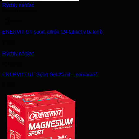
Rýchly náhľad
Nie je na sklade
"Chémia"
ENERVIT GT sport, citrón (24 tabliet v balení)
7.50
€
Rýchly náhľad
"Chémia"
ENERVITENE Sport Gel 25 ml – pomaranč
2.20
€