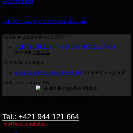
Rýchly náhľad
"Chémia"
ENERVIT Magnesio Potassio, 10 x 15 g
7.49
€
Nedávno zaradené do ZĽAVY
PELTONEN ZENITH NIS SKATING 22, 174 CM
Original
Current
357.00
€
229.00
€
price
price
Najnovšie na blogu
was:
is:
357.00€.
229.00€.
na
POŽIČOVŇA BEŽIEK KORDÍKY
Komentáre vypnuté
PO
Pridaj sa k nám na FB
BE
KO
Internetový obchod VSETKONABEH.SK
Trnková 7, 974 05 Banská Bystrica - Kremnička
Tel.: +421 944 121 664
info@vsetkonabeh.sk