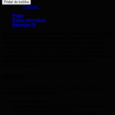
ENERVIT
Pridať do košíka
Isotonic
Kategória:
"Chémia"
Drink
(G
Popis
Sport)
Ďalšie informácie
-
Recenzie (0)
420
g
Zmes na prípravu energetického iontového nápoja, ktorý
-
prispieva k udržaniu výkonnosti
a zvyšuje vstrebávanie
pomaranč
vody počas fyzického výkonu. Iontový nápoj je užitočný
predovšetkým v prípade nadmerného potenia v dôsledku
intenzívnej fyzickej aktivity a pri športe, či už amatérskom či
profesionálnom. Je vhodný pre cyklistov, bežcov, triatlonistov,
bežcov na lyžiach i pre ďalších športovcov vrátane
kolektívnych športov
ÚČINKY
Iontový nápoj Enervit Isotonic Drink prináša športujúcemu
organizmu celý rad benefitov:
zavodní organizmus
;
dodá minerálne látky,
o ktoré prichádzame potením
(napr. sodík, draslík, horčík, chlór);