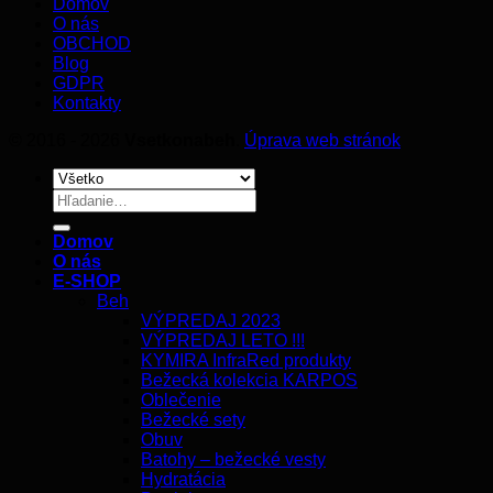
Domov
O nás
OBCHOD
Blog
GDPR
Kontakty
© 2016 - 2026
Vsetkonabeh
.
Úprava web stránok
Hľadať:
Domov
O nás
E-SHOP
Beh
VÝPREDAJ 2023
VÝPREDAJ LETO !!!
KYMIRA InfraRed produkty
Bežecká kolekcia KARPOS
Oblečenie
Bežecké sety
Obuv
Batohy – bežecké vesty
Hydratácia