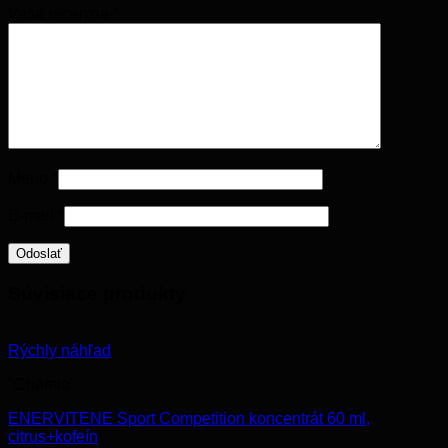
Vaša recenzia
*
Meno
*
E-mail
*
Súvisiace produkty
Rýchly náhľad
"Chémia"
ENERVITENE Sport Competition koncentrát 60 ml,
citrus+kofeín