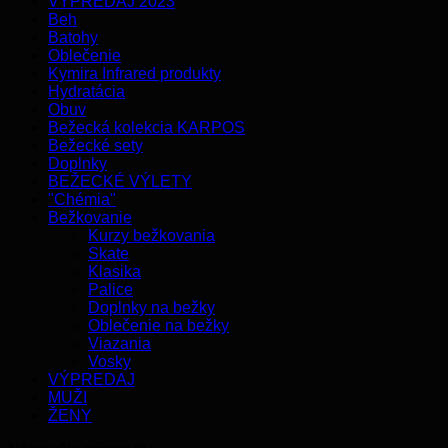
VÝPREDAJ 2023
Beh
Batohy
Oblečenie
Kymira Infrared produkty
Hydratácia
Obuv
Bežecká kolekcia KARPOS
Bežecké sety
Doplnky
BEŽECKÉ VÝLETY
"Chémia"
Bežkovanie
Kurzy bežkovania
Skate
Klasika
Palice
Doplnky na bežky
Oblečenie na bežky
Viazania
Vosky
VÝPREDAJ
MUŽI
ŽENY