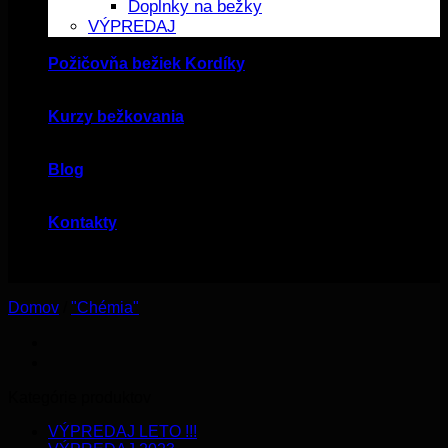
Doplnky na bežky
VÝPREDAJ
Požičovňa bežiek Kordíky
Kurzy bežkovania
Blog
Kontakty
Domov
/
"Chémia"
Kategórie produktov
VÝPREDAJ LETO !!!