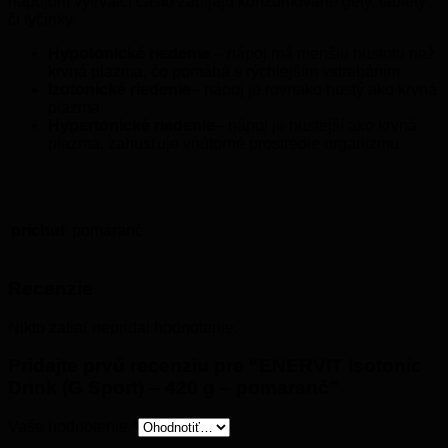
nápojom vytrvalci často zapíjajú konzumované gély, tablety
či tyčinky.
Hypotonické riedenie
– nápoj má menšiu hustotu než
krvná plazma, čo pomáhá s rýchlejším vstrebáním
Izotonické riedenie
– nápoj je rovnako hustý ako krvná
plazma
Hypertonické riedenie
– nápoj je hustejší ako krvná
plazma, zahusťuje vnútorné prostredie organizmu
príchuť
pomaranč
Recenzie
Nikto zatiaľ nepridal hodnotenie.
Pridajte prvú recenziu pre “ENERVIT Isotonic
Drink (G Sport) – 420 g – pomaranč”
Vaše hodnotenie
*