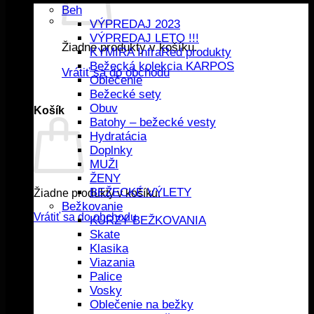
Beh
VÝPREDAJ 2023
VÝPREDAJ LETO !!!
Žiadne produkty v košíku.
KYMIRA InfraRed produkty
Bežecká kolekcia KARPOS
Vrátiť sa do obchodu
Oblečenie
Bežecké sety
Obuv
Košík
Batohy – bežecké vesty
Hydratácia
Doplnky
MUŽI
ŽENY
BEŽECKÉ VÝLETY
Žiadne produkty v košíku.
Bežkovanie
Vrátiť sa do obchodu
KURZY BEŽKOVANIA
Skate
Klasika
Viazania
Palice
Vosky
Oblečenie na bežky