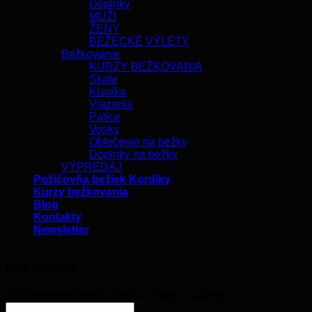
Doplnky
MUŽI
ŽENY
BEŽECKÉ VÝLETY
Bežkovanie
KURZY BEŽKOVANIA
Skate
Klasika
Viazania
Palice
Vosky
Oblečenie na bežky
Doplnky na bežky
VÝPREDAJ
Požičovňa bežiek Kordíky
Kurzy bežkovania
Blog
Kontakty
Newsletter
Prihlásenie
Používateľské meno alebo e-mailová adresa
*