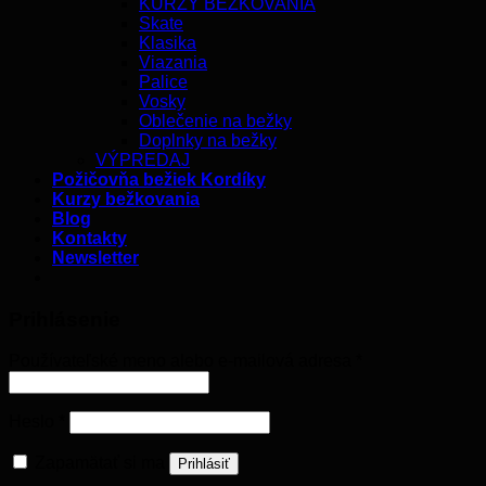
KURZY BEŽKOVANIA
Skate
Klasika
Viazania
Palice
Vosky
Oblečenie na bežky
Doplnky na bežky
VÝPREDAJ
Požičovňa bežiek Kordíky
Kurzy bežkovania
Blog
Kontakty
Newsletter
Prihlásenie
Používateľské meno alebo e-mailová adresa
*
Heslo
*
Zapamätať si ma
Prihlásiť