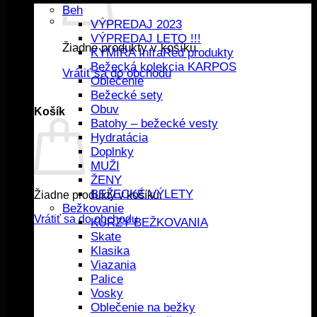
Beh
VÝPREDAJ 2023
VÝPREDAJ LETO !!!
Žiadne produkty v košíku.
KYMIRA InfraRed produkty
Bežecká kolekcia KARPOS
Vrátiť sa do obchodu
Oblečenie
Bežecké sety
Obuv
Košík
Batohy – bežecké vesty
Hydratácia
Doplnky
MUŽI
ŽENY
BEŽECKÉ VÝLETY
Žiadne produkty v košíku.
Bežkovanie
Vrátiť sa do obchodu
KURZY BEŽKOVANIA
Skate
Klasika
Viazania
Palice
Vosky
Oblečenie na bežky