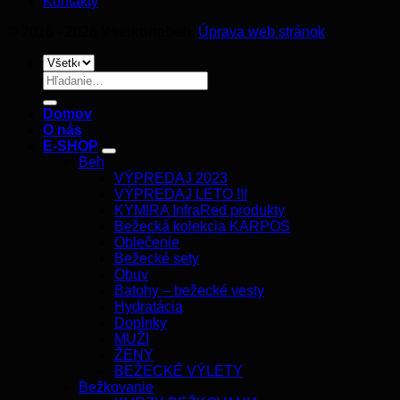
Kontakty
© 2016 - 2026
Vsetkonabeh
.
Úprava web stránok
Hľadať:
Domov
O nás
E-SHOP
Beh
VÝPREDAJ 2023
VÝPREDAJ LETO !!!
KYMIRA InfraRed produkty
Bežecká kolekcia KARPOS
Oblečenie
Bežecké sety
Obuv
Batohy – bežecké vesty
Hydratácia
Doplnky
MUŽI
ŽENY
BEŽECKÉ VÝLETY
Bežkovanie