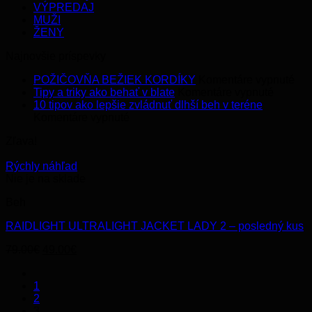
VÝPREDAJ
MUŽI
ŽENY
Najnovšie príspevky
na
POŽIČOVŇA BEŽIEK KORDÍKY
Komentáre vypnuté
na
PO
Tipy a triky ako behať v blate
Komentáre vypnuté
Tipy
BE
10 tipov ako lepšie zvládnuť dlhší beh v teréne
na
a
KO
Komentáre vypnuté
10
triky
Zľava!
tipov
ako
ako
behať
Rýchly náhľad
lepšie
v
Nie je na sklade
zvládnuť
blate
dlhší
Beh
beh
v
RAIDLIGHT ULTRALIGHT JACKET LADY 2 – posledný kus
teréne
Original
Current
79.00
€
49.00
€
price
price
was:
is:
1
79.00€.
49.00€.
2
3