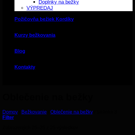
Doplnky na bežky
VÝPREDAJ
Požičovňa bežiek Kordíky
Kurzy bežkovania
Blog
Kontakty
Oblečenie na bežky
Domov
/
Bežkovanie
/
Oblečenie na bežky
/
Stránka 3
Filter
Zobrazených 25–25 z 25 výsledkov