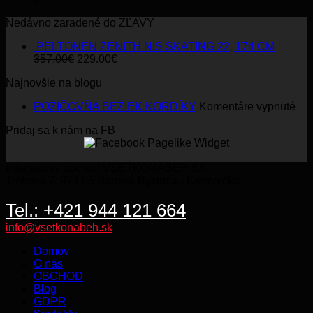
Nedávno zaradené do ZĽAVY
PELTONEN ZENITH NIS SKATING 22, 174 CM
Original
Current
357.00
€
229.00
€
price
price
Najnovšie na blogu
was:
is:
357.00€.
229.00€.
na
POŽIČOVŇA BEŽIEK KORDÍKY
Komentáre vypnuté
PO
Pridaj sa k nám na FB
BE
KO
Internetový obchod VSETKONABEH.SK
Trnková 7, 974 05 Banská Bystrica - Kremnička
Tel.: +421 944 121 664
info@vsetkonabeh.sk
Domov
O nás
OBCHOD
Blog
GDPR