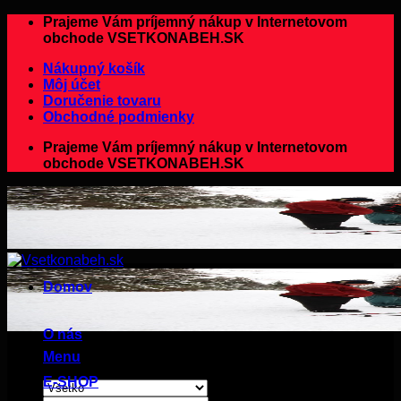
Preskočiť
Prajeme Vám príjemný nákup v Internetovom
na
obchode VSETKONABEH.SK
obsah
Nákupný košík
Môj účet
Doručenie tovaru
Obchodné podmienky
Prajeme Vám príjemný nákup v Internetovom
obchode VSETKONABEH.SK
Domov
O nás
Menu
E-SHOP