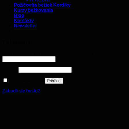
Požičovňa bežiek Kordíky
Kurzy bežkovania
Blog
Kontakty
Newsletter
Prihlásenie
Používateľské meno alebo e-mailová adresa
*
Heslo
*
Zapamätať si ma
Prihlásiť
Zabudli ste heslo?