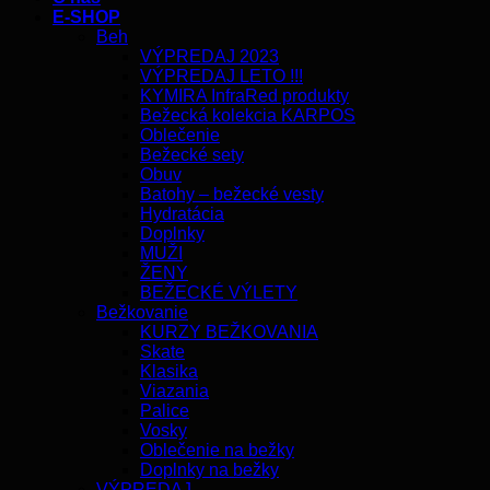
E-SHOP
Beh
VÝPREDAJ 2023
VÝPREDAJ LETO !!!
KYMIRA InfraRed produkty
Bežecká kolekcia KARPOS
Oblečenie
Bežecké sety
Obuv
Batohy – bežecké vesty
Hydratácia
Doplnky
MUŽI
ŽENY
BEŽECKÉ VÝLETY
Bežkovanie
KURZY BEŽKOVANIA
Skate
Klasika
Viazania
Palice
Vosky
Oblečenie na bežky
Doplnky na bežky
VÝPREDAJ