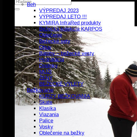
Hľadať:
Beh
VÝPREDAJ 2023
VÝPREDAJ LETO !!!
KYMIRA InfraRed produkty
Bežecká kolekcia KARPOS
Oblečenie
Bežecké sety
Obuv
Batohy – bežecké vesty
Hydratácia
Doplnky
MUŽI
ŽENY
BEŽECKÉ VÝLETY
Bežkovanie
KURZY BEŽKOVANIA
Skate
Klasika
Viazania
Palice
Vosky
Oblečenie na bežky