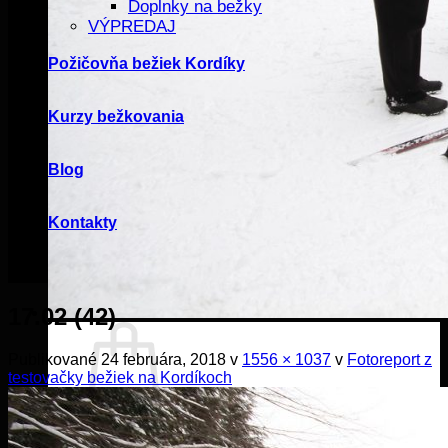
Doplnky na bežky
VÝPREDAJ
Požičovňa bežiek Kordíky
Kurzy bežkovania
Blog
Kontakty
17.02 (42)
Publikované
24 februára, 2018
v
1556 × 1037
v
Fotoreport z
testovačky bežiek na Kordíkoch
Žiadne produkty v košíku.