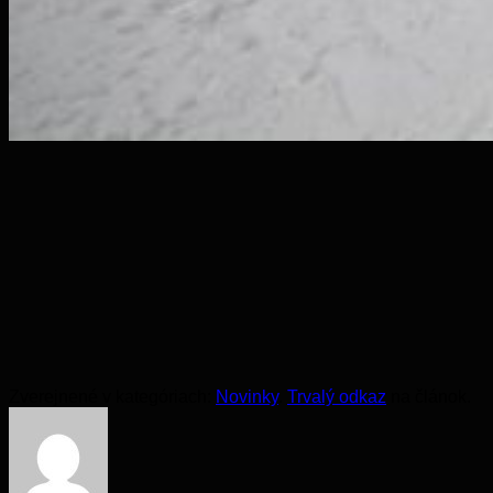
Zverejnené v kategóriach:
Novinky
.
Trvalý odkaz
na článok.