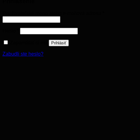
Prihlásenie
Používateľské meno alebo e-mailová adresa
*
Heslo
*
Zapamätať si ma
Prihlásiť
Zabudli ste heslo?