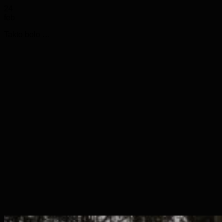
24
feb
Takto bolo …