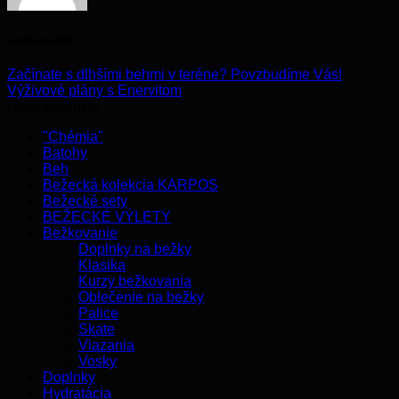
vsetkonabeh
Začínate s dlhšími behmi v teréne? Povzbudíme Vás!
Výživové plány s Enervitom
Naše produkty
"Chémia"
Batohy
Beh
Bežecká kolekcia KARPOS
Bežecké sety
BEŽECKÉ VÝLETY
Bežkovanie
Doplnky na bežky
Klasika
Kurzy bežkovania
Oblečenie na bežky
Palice
Skate
Viazania
Vosky
Doplnky
Hydratácia