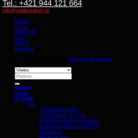
Tel.: +421 944 121 664
info@vsetkonabeh.sk
Domov
O nás
OBCHOD
Blog
GDPR
Kontakty
© 2016 - 2026
Vsetkonabeh
.
Úprava web stránok
Hľadať:
Domov
O nás
E-SHOP
Beh
VÝPREDAJ 2023
VÝPREDAJ LETO !!!
KYMIRA InfraRed produkty
Bežecká kolekcia KARPOS
Oblečenie
Bežecké sety