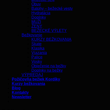
Obuv
Batohy – bežecké vesty
Hydratácia
Doplnky
MUŽI
ŽENY
BEŽECKÉ VÝLETY
Bežkovanie
KURZY BEŽKOVANIA
Skate
Klasika
Viazania
Palice
Vosky
Oblečenie na bežky
Doplnky na bežky
VÝPREDAJ
Požičovňa bežiek Kordíky
Kurzy bežkovania
Blog
Kontakty
Newsletter