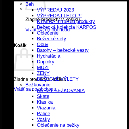
Beh
VÝPREDAJ 2023
VÝPREDAJ LETO !!!
Žiadne produkty v košíku.
KYMIRA InfraRed produkty
Bežecká kolekcia KARPOS
Vrátiť sa do obchodu
Oblečenie
Bežecké sety
Obuv
Košík
Batohy – bežecké vesty
Hydratácia
Doplnky
MUŽI
ŽENY
BEŽECKÉ VÝLETY
Žiadne produkty v košíku.
Bežkovanie
Vrátiť sa do obchodu
KURZY BEŽKOVANIA
Skate
Klasika
Viazania
Palice
Vosky
Oblečenie na bežky