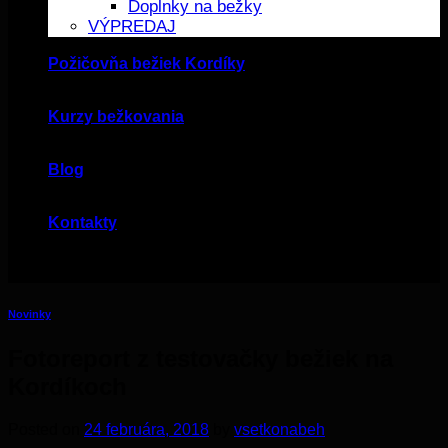
Doplnky na bežky
VÝPREDAJ
Požičovňa bežiek Kordíky
Kurzy bežkovania
Blog
Kontakty
Novinky
Fotoreport z testovačky bežiek na
Kordíkoch
Posted on
24 februára, 2018
by
vsetkonabeh