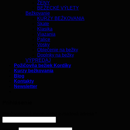
ŽENY
BEŽECKÉ VÝLETY
Bežkovanie
KURZY BEŽKOVANIA
Skate
Klasika
Viazania
Palice
Vosky
Oblečenie na bežky
Doplnky na bežky
VÝPREDAJ
Požičovňa bežiek Kordíky
Kurzy bežkovania
Blog
Kontakty
Newsletter
Prihlásenie
Používateľské meno alebo e-mailová adresa
*