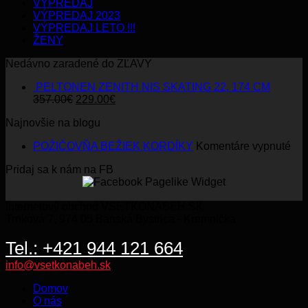
VÝPREDAJ
VÝPREDAJ 2023
VÝPREDAJ LETO !!!
ŽENY
Nedávno zaradené do ZĽAVY
PELTONEN ZENITH NIS SKATING 22, 174 CM
Original
Current
357.00
€
229.00
€
price
price
Najnovšie na blogu
was:
is:
357.00€.
229.00€.
na
POŽIČOVŇA BEŽIEK KORDÍKY
Komentáre vypnuté
PO
Pridaj sa k nám na FB
BE
KO
Internetový obchod VSETKONABEH.SK
Trnková 7, 974 05 Banská Bystrica - Kremnička
Tel.: +421 944 121 664
info@vsetkonabeh.sk
Domov
O nás