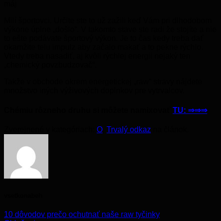
máj
Milí športovci. Určite ste to už zažili keď Vám pri dlhodobom
výkone úplne „došlo“. V takomto stave ste radi že stojíte a nie
to ešte podávate športový výkon. Je to čas kedy treba dať
okamžite telu impulz aby začalo makať a to pekne rýchlo.
Vtedy treba nasadiť, aj kvôli rýchlej energii nejaký ten
„chemický povzbudzovač“.
Takže v obchode okrem energetickej „raw“ stravy nájdete
množstvo iných výživových doplnkov pre vytrvalcov.
Chémiu rôzneho druhu si môžete namixovať
TU: ⇒⇒⇒
Zverejnené v kategóriach:
O
.
Trvalý odkaz
na článok.
vsetkonabeh
10 dôvodov prečo ochutnať naše raw tyčinky