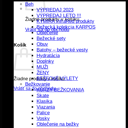
Beh
VÝPREDAJ 2023
VÝPREDAJ LETO !!!
Žiadne produkty v košíku.
KYMIRA InfraRed produkty
Bežecká kolekcia KARPOS
Vrátiť sa do obchodu
Oblečenie
Bežecké sety
Obuv
Košík
Batohy – bežecké vesty
Hydratácia
Doplnky
MUŽI
ŽENY
BEŽECKÉ VÝLETY
Žiadne produkty v košíku.
Bežkovanie
Vrátiť sa do obchodu
KURZY BEŽKOVANIA
Skate
Klasika
Viazania
Palice
Vosky
Oblečenie na bežky