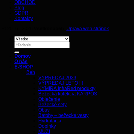
OBCHOD
Blog
GDPR
Kontakty
© 2016 - 2026
Vsetkonabeh
.
Úprava web stránok
Hľadať:
Domov
O nás
E-SHOP
Beh
VÝPREDAJ 2023
VÝPREDAJ LETO !!!
KYMIRA InfraRed produkty
Bežecká kolekcia KARPOS
Oblečenie
Bežecké sety
Obuv
Batohy – bežecké vesty
Hydratácia
Doplnky
MUŽI