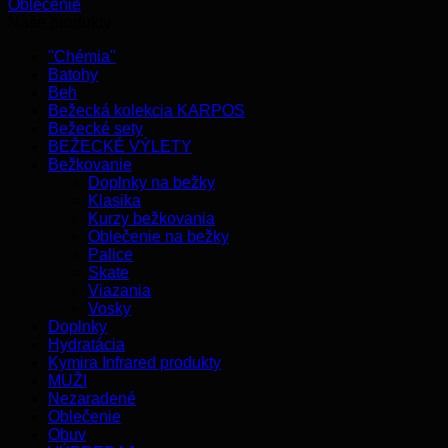
Oblečenie
Naše produkty
"Chémia"
Batohy
Beh
Bežecká kolekcia KARPOS
Bežecké sety
BEŽECKÉ VÝLETY
Bežkovanie
Doplnky na bežky
Klasika
Kurzy bežkovania
Oblečenie na bežky
Palice
Skate
Viazania
Vosky
Doplnky
Hydratácia
Kymira Infrared produkty
MUŽI
Nezaradené
Oblečenie
Obuv