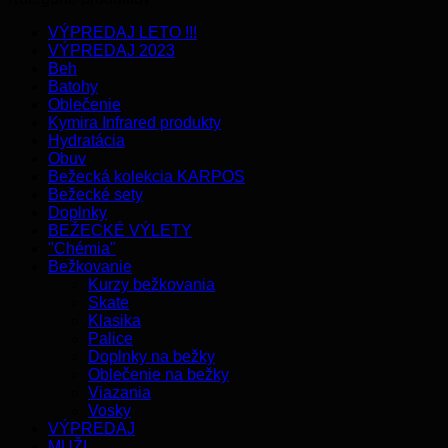
VÝPREDAJ LETO !!!
VÝPREDAJ 2023
Beh
Batohy
Oblečenie
Kymira Infrared produkty
Hydratácia
Obuv
Bežecká kolekcia KARPOS
Bežecké sety
Doplnky
BEŽECKÉ VÝLETY
"Chémia"
Bežkovanie
Kurzy bežkovania
Skate
Klasika
Palice
Doplnky na bežky
Oblečenie na bežky
Viazania
Vosky
VÝPREDAJ
MUŽI