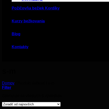
Požičovňa bežiek Kordíky
Kurzy bežkovania
Blog
Kontakty
s-m
Domov
/
Produkt Veľkosť
/
s-m
Filter
Zobrazuje sa všetkych 6 výsledkov
Kategórie produktov