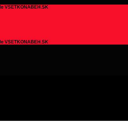
chode VSETKONABEH.SK
chode VSETKONABEH.SK