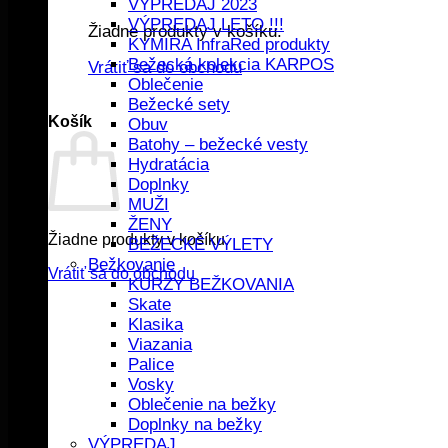
VÝPREDAJ 2023
VÝPREDAJ LETO !!!
Žiadne produkty v košíku.
KYMIRA InfraRed produkty
Bežecká kolekcia KARPOS
Vrátiť sa do obchodu
Oblečenie
Bežecké sety
Košík
Obuv
Batohy – bežecké vesty
Hydratácia
Doplnky
MUŽI
ŽENY
Žiadne produkty v košíku.
BEŽECKÉ VÝLETY
Bežkovanie
Vrátiť sa do obchodu
KURZY BEŽKOVANIA
Skate
Klasika
Viazania
Palice
Vosky
Oblečenie na bežky
Doplnky na bežky
VÝPREDAJ