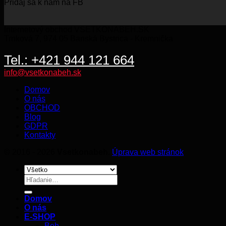
Pridaj sa k nám na FB
BE
KO
Internetový obchod VSETKONABEH.SK
Trnková 7, 974 05 Banská Bystrica - Kremnička
Tel.: +421 944 121 664
info@vsetkonabeh.sk
Domov
O nás
OBCHOD
Blog
GDPR
Kontakty
© 2016 - 2026
Vsetkonabeh
.
Úprava web stránok
Hľadať:
Domov
O nás
E-SHOP
Beh