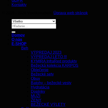
GDPR
Kontakty
© 2016 - 2026
Vsetkonabeh
.
Úprava web stránok
Hľadať:
Domov
O nás
E-SHOP
Beh
VÝPREDAJ 2023
VÝPREDAJ LETO !!!
KYMIRA InfraRed produkty
Bežecká kolekcia KARPOS
Oblečenie
Bežecké sety
Obuv
Batohy – bežecké vesty
Hydratácia
Doplnky
MUŽI
ŽENY
BEŽECKÉ VÝLETY