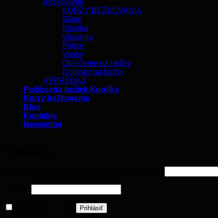
Bežkovanie
KURZY BEŽKOVANIA
Skate
Klasika
Viazania
Palice
Vosky
Oblečenie na bežky
Doplnky na bežky
VÝPREDAJ
Požičovňa bežiek Kordíky
Kurzy bežkovania
Blog
Kontakty
Newsletter
Prihlásenie
Používateľské meno alebo e-mailová adresa
*
Heslo
*
Zapamätať si ma
Prihlásiť