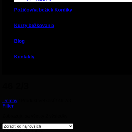
Požičovňa bežiek Kordíky
Kurzy bežkovania
Blog
Kontakty
46 2/3
Domov
/
Produkt Veľkosť
/
46 2/3
Filter
Zobrazujú sa všetky 2 výsledky
Kategórie produktov