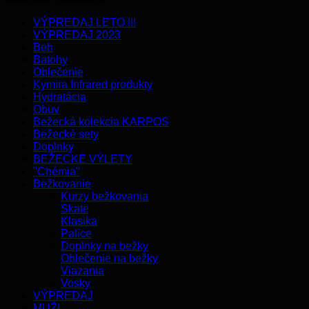
VÝPREDAJ LETO !!!
VÝPREDAJ 2023
Beh
Batohy
Oblečenie
Kymira Infrared produkty
Hydratácia
Obuv
Bežecká kolekcia KARPOS
Bežecké sety
Doplnky
BEŽECKÉ VÝLETY
"Chémia"
Bežkovanie
Kurzy bežkovania
Skate
Klasika
Palice
Doplnky na bežky
Oblečenie na bežky
Viazania
Vosky
VÝPREDAJ
MUŽI