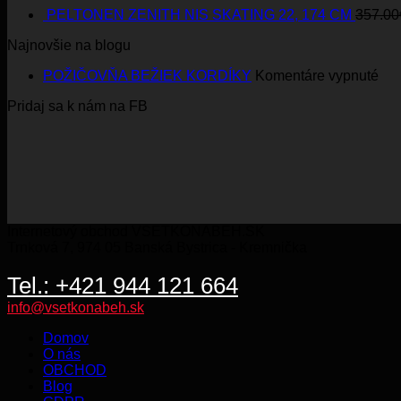
PELTONEN ZENITH NIS SKATING 22, 174 CM
357.00
Najnovšie na blogu
na
POŽIČOVŇA BEŽIEK KORDÍKY
Komentáre vypnuté
PO
Pridaj sa k nám na FB
BE
KO
Internetový obchod VSETKONABEH.SK
Trnková 7, 974 05 Banská Bystrica - Kremnička
Tel.: +421 944 121 664
info@vsetkonabeh.sk
Domov
O nás
OBCHOD
Blog