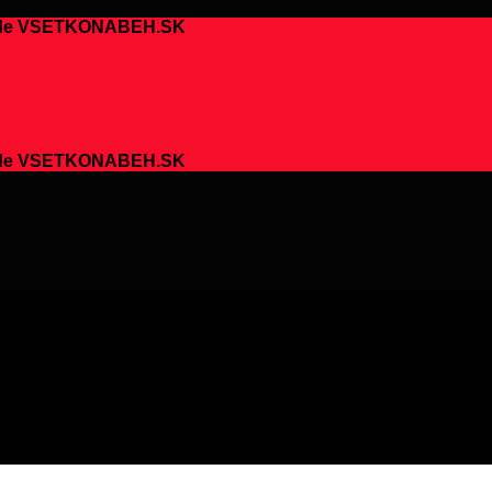
chode VSETKONABEH.SK
chode VSETKONABEH.SK