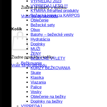
VÝPREDAJ 2023
VÝPREDAJ LETO !!!
Žiadne produkty v košíku.
KYMIRA InfraRed produkty
Bežecká kolekcia KARPOS
Vrátiť sa do obchodu
Oblečenie
Bežecké sety
Košík
Obuv
Batohy – bežecké vesty
Hydratácia
Doplnky
MUŽI
ŽENY
Žiadne produkty v košíku.
BEŽECKÉ VÝLETY
Bežkovanie
Vrátiť sa do obchodu
KURZY BEŽKOVANIA
Skate
Klasika
Viazania
Palice
Vosky
Oblečenie na bežky
Doplnky na bežky
VÝPREDAJ