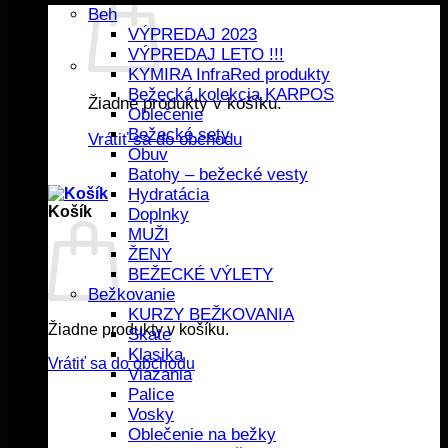
Beh
VÝPREDAJ 2023
VÝPREDAJ LETO !!!
KYMIRA InfraRed produkty
Bežecká kolekcia KARPOS
Žiadne produkty v košíku.
Oblečenie
Bežecké sety
Vrátiť sa do obchodu
Obuv
Batohy – bežecké vesty
Hydratácia
Košík
Doplnky
MUŽI
ŽENY
BEŽECKÉ VÝLETY
Bežkovanie
KURZY BEŽKOVANIA
Žiadne produkty v košíku.
Skate
Klasika
Vrátiť sa do obchodu
Viazania
Palice
Vosky
Oblečenie na bežky