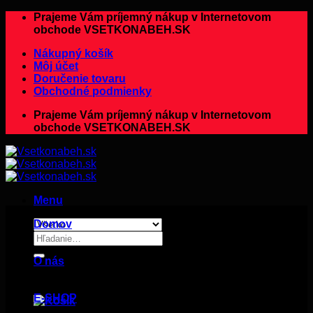
Preskočiť
Prajeme Vám príjemný nákup v Internetovom
na
obchode VSETKONABEH.SK
obsah
Nákupný košík
Môj účet
Doručenie tovaru
Obchodné podmienky
Prajeme Vám príjemný nákup v Internetovom
obchode VSETKONABEH.SK
Menu
Domov
Hľadať:
O nás
E-SHOP