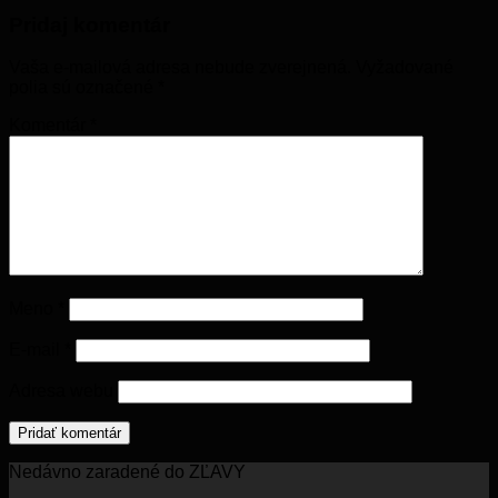
Pridaj komentár
Vaša e-mailová adresa nebude zverejnená.
Vyžadované
polia sú označené
*
Komentár
*
Meno
*
E-mail
*
Adresa webu
Nedávno zaradené do ZĽAVY