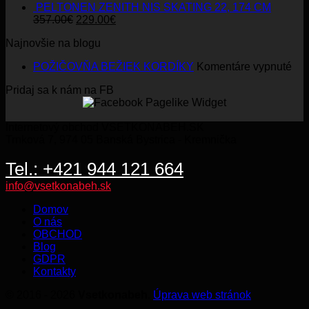
PELTONEN ZENITH NIS SKATING 22, 174 CM
Original
Current
357.00
€
229.00
€
price
price
Najnovšie na blogu
was:
is:
357.00€.
229.00€.
na
POŽIČOVŇA BEŽIEK KORDÍKY
Komentáre vypnuté
PO
Pridaj sa k nám na FB
BE
KO
Internetový obchod VSETKONABEH.SK
Trnková 7, 974 05 Banská Bystrica - Kremnička
Tel.: +421 944 121 664
info@vsetkonabeh.sk
Domov
O nás
OBCHOD
Blog
GDPR
Kontakty
© 2016 - 2026
Vsetkonabeh
.
Úprava web stránok