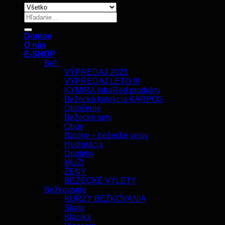
Hľadať:
Domov
O nás
E-SHOP
Beh
VÝPREDAJ 2023
VÝPREDAJ LETO !!!
KYMIRA InfraRed produkty
Bežecká kolekcia KARPOS
Oblečenie
Bežecké sety
Obuv
Batohy – bežecké vesty
Hydratácia
Doplnky
MUŽI
ŽENY
BEŽECKÉ VÝLETY
Bežkovanie
KURZY BEŽKOVANIA
Skate
Klasika