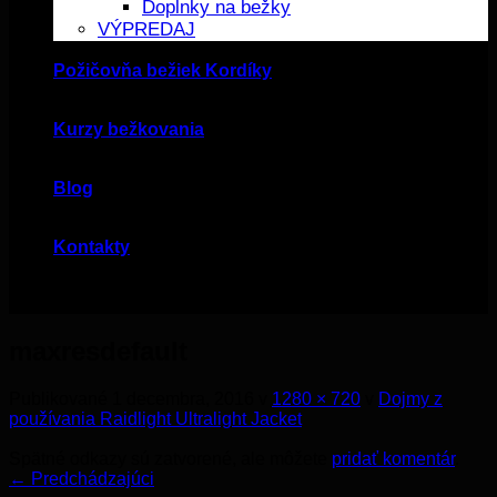
Doplnky na bežky
VÝPREDAJ
Požičovňa bežiek Kordíky
Kurzy bežkovania
Blog
Kontakty
maxresdefault
Publikované
1 decembra, 2016
v
1280 × 720
v
Dojmy z
používania Raidlight Ultralight Jacket
Spätné odkazy sú zatvorené, ale môžete
pridať komentár
.
←
Predchádzajúci