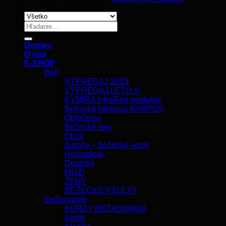
Hľadať:
Domov
O nás
E-SHOP
Beh
VÝPREDAJ 2023
VÝPREDAJ LETO !!!
KYMIRA InfraRed produkty
Bežecká kolekcia KARPOS
Oblečenie
Bežecké sety
Obuv
Batohy – bežecké vesty
Hydratácia
Doplnky
MUŽI
ŽENY
BEŽECKÉ VÝLETY
Bežkovanie
KURZY BEŽKOVANIA
Skate