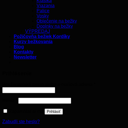
Klasika
Viazania
Palice
Vosky
Oblečenie na bežky
Doplnky na bežky
VÝPREDAJ
Požičovňa bežiek Kordíky
Kurzy bežkovania
Blog
Kontakty
Newsletter
Prihlásenie
Používateľské meno alebo e-mailová adresa
*
Heslo
*
Zapamätať si ma
Prihlásiť
Zabudli ste heslo?