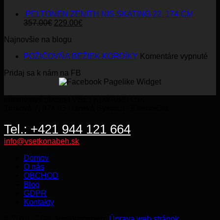
PELTONEN ZENITH NIS SKATING 22, 174 CM
Original
Current
357.00
€
229.00
€
price
price
Najnovšie na blogu
was:
is:
357.00€.
229.00€.
na
POŽIČOVŇA BEŽIEK KORDÍKY
Komentáre vypnuté
PO
Pridaj sa k nám na FB
BE
KO
Internetový obchod VSETKONABEH.SK
Trnková 7, 974 05 Banská Bystrica - Kremnička
Tel.: +421 944 121 664
info@vsetkonabeh.sk
Domov
O nás
OBCHOD
Blog
GDPR
Kontakty
© 2016 - 2026
Vsetkonabeh
.
Úprava web stránok