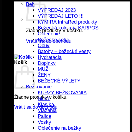
Beh
VÝPREDAJ 2023
VÝPREDAJ LETO !!!
KYMIRA InfraRed produkty
Bežecká kolekcia KARPOS
Žiadne produkty v košíku.
Oblečenie
Bežecké sety
Vrátiť sa do obchodu
Obuv
Batohy – bežecké vesty
Hydratácia
Košík
Doplnky
MUŽI
ŽENY
BEŽECKÉ VÝLETY
Bežkovanie
KURZY BEŽKOVANIA
Žiadne produkty v košíku.
Skate
Klasika
Vrátiť sa do obchodu
Viazania
Palice
Vosky
Oblečenie na bežky