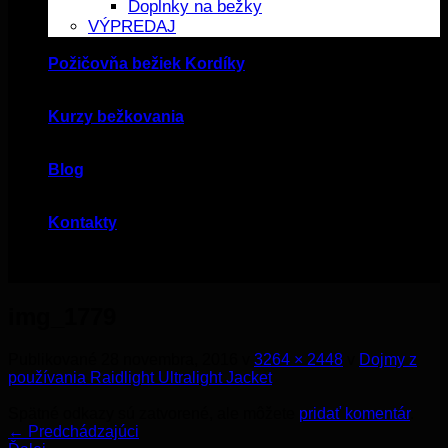
Doplnky na bežky
VÝPREDAJ
Požičovňa bežiek Kordíky
Kurzy bežkovania
Blog
Kontakty
img_1779
Publikované
28 novembra, 2016
v
3264 × 2448
v
Dojmy z
používania Raidlight Ultralight Jacket
Spätné odkazy sú zatvorené, ale môžete
pridať komentár
.
←
Predchádzajúci