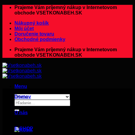
Preskočiť
Prajeme Vám príjemný nákup v Internetovom
na
obchode VSETKONABEH.SK
obsah
Nákupný košík
Môj účet
Doručenie tovaru
Obchodné podmienky
Prajeme Vám príjemný nákup v Internetovom
obchode VSETKONABEH.SK
Menu
Domov
Hľadať:
O nás
E-SHOP