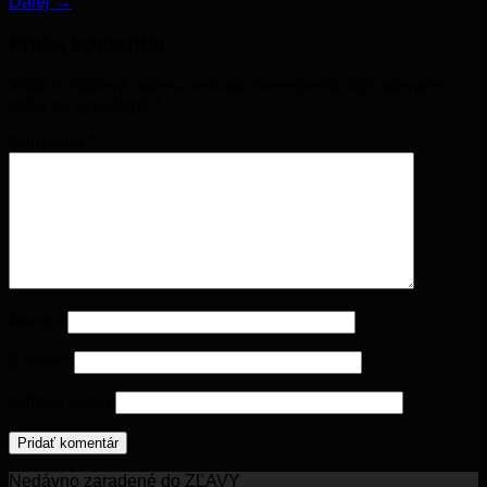
Ďalej
→
Pridaj komentár
Vaša e-mailová adresa nebude zverejnená.
Vyžadované
polia sú označené
*
Komentár
*
Meno
*
E-mail
*
Adresa webu
Nedávno zaradené do ZĽAVY