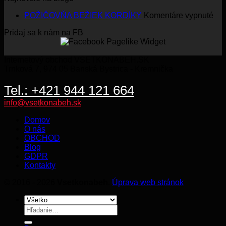
357.00€.
229.00€.
na
POŽIČOVŇA BEŽIEK KORDÍKY
Komentáre vypnuté
PO
Pridaj sa k nám na FB
BE
KO
Internetový obchod VSETKONABEH.SK
Trnková 7, 974 05 Banská Bystrica - Kremnička
Tel.: +421 944 121 664
info@vsetkonabeh.sk
Domov
O nás
OBCHOD
Blog
GDPR
Kontakty
© 2016 - 2026
Vsetkonabeh
.
Úprava web stránok
Hľadať: