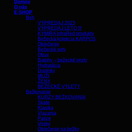
Domov
O nás
E-SHOP
Beh
VÝPREDAJ 2023
VÝPREDAJ LETO !!!
KYMIRA InfraRed produkty
Bežecká kolekcia KARPOS
Oblečenie
Bežecké sety
Obuv
Batohy – bežecké vesty
Hydratácia
Doplnky
MUŽI
ŽENY
BEŽECKÉ VÝLETY
Bežkovanie
KURZY BEŽKOVANIA
Skate
Klasika
Viazania
Palice
Vosky
Oblečenie na bežky