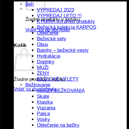
Beh
VÝPREDAJ 2023
VÝPREDAJ LETO !!!
Žiadne produkty v košíku.
KYMIRA InfraRed produkty
Bežecká kolekcia KARPOS
Vrátiť sa do obchodu
Oblečenie
Bežecké sety
Obuv
Košík
Batohy – bežecké vesty
Hydratácia
Doplnky
MUŽI
ŽENY
BEŽECKÉ VÝLETY
Žiadne produkty v košíku.
Bežkovanie
Vrátiť sa do obchodu
KURZY BEŽKOVANIA
Skate
Klasika
Viazania
Palice
Vosky
Oblečenie na bežky