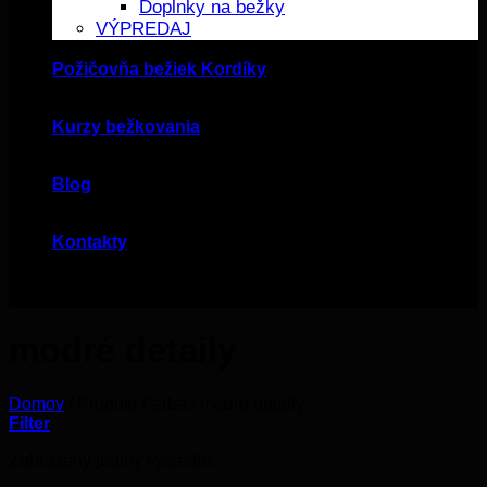
Doplnky na bežky
VÝPREDAJ
Požičovňa bežiek Kordíky
Kurzy bežkovania
Blog
Kontakty
modré detaily
Domov
/
Produkt Farba
/
modré detaily
Filter
Zobrazený jediný výsledok