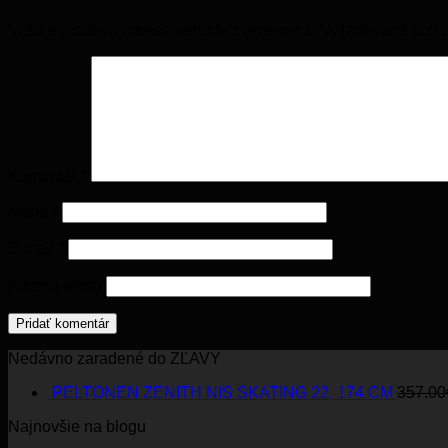
Vaša e-mailová adresa nebude zverejnená.
Vyžadované poli
Komentár
*
Meno
*
E-mail
*
Adresa webu
Nedávno zaradené do ZĽAVY
PELTONEN ZENITH NIS SKATING 22, 174 CM
357.00
Najnovšie na blogu