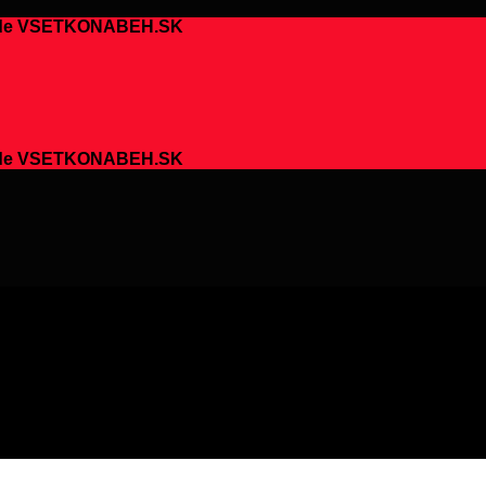
chode VSETKONABEH.SK
chode VSETKONABEH.SK