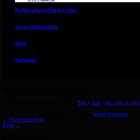
Požičovňa bežiek Kordíky
Kurzy bežkovania
Blog
Kontakty
chronicka-bolest-kolena
Publikované
3 septembra, 2017
v
500 × 334
v
Ako som si vyli
Spätné odkazy sú zatvorené, ale môžete
pridať komentár
.
←
Predchádzajúci
Ďalej
→
Pridaj komentár