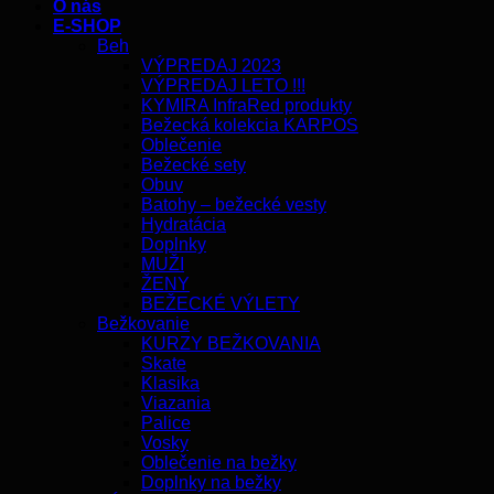
O nás
E-SHOP
Beh
VÝPREDAJ 2023
VÝPREDAJ LETO !!!
KYMIRA InfraRed produkty
Bežecká kolekcia KARPOS
Oblečenie
Bežecké sety
Obuv
Batohy – bežecké vesty
Hydratácia
Doplnky
MUŽI
ŽENY
BEŽECKÉ VÝLETY
Bežkovanie
KURZY BEŽKOVANIA
Skate
Klasika
Viazania
Palice
Vosky
Oblečenie na bežky
Doplnky na bežky