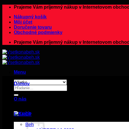
Preskočiť
Prajeme Vám príjemný nákup v Internetovom ob
na
Nákupný košík
obsah
Môj účet
Doručenie tovaru
Obchodné podmienky
Prajeme Vám príjemný nákup v Internetovom ob
Menu
Domov
Hľadať:
O nás
E-SHOP
Beh