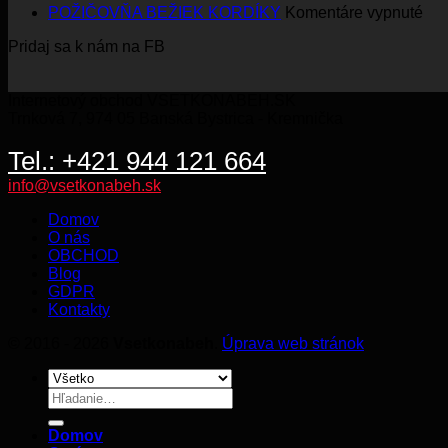
na
POŽIČOVŇA BEŽIEK KORDÍKY
Komentáre vypnuté
PO
Pridaj sa k nám na FB
BE
KO
Internetový obchod VSETKONABEH.SK
Trnková 7, 974 05 Banská Bystrica - Kremnička
Tel.: +421 944 121 664
info@vsetkonabeh.sk
Domov
O nás
OBCHOD
Blog
GDPR
Kontakty
© 2016 - 2026
Vsetkonabeh
.
Úprava web stránok
Hľadať:
Domov