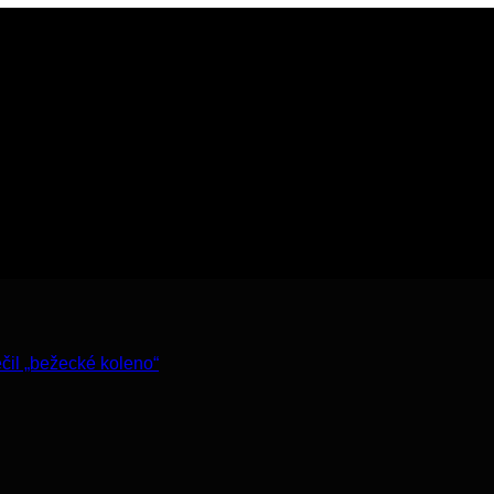
ečil „bežecké koleno“