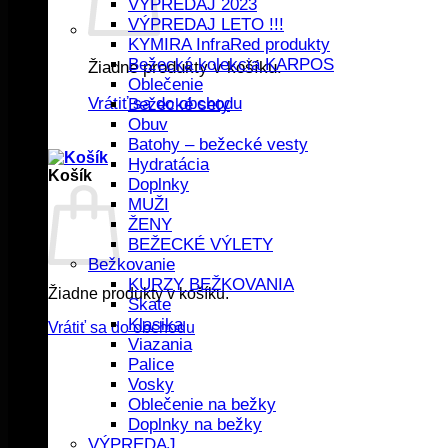
VÝPREDAJ 2023
VÝPREDAJ LETO !!!
KYMIRA InfraRed produkty
Bežecká kolekcia KARPOS
Žiadne produkty v košíku.
Oblečenie
Vrátiť sa do obchodu
Bežecké sety
Obuv
Batohy – bežecké vesty
Hydratácia
Košík
Doplnky
MUŽI
ŽENY
BEŽECKÉ VÝLETY
Bežkovanie
KURZY BEŽKOVANIA
Žiadne produkty v košíku.
Skate
Klasika
Vrátiť sa do obchodu
Viazania
Palice
Vosky
Oblečenie na bežky
Doplnky na bežky
VÝPREDAJ