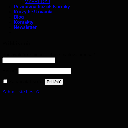
VÝPREDAJ
Požičovňa bežiek Kordíky
Kurzy bežkovania
Blog
Kontakty
Newsletter
Prihlásenie
Používateľské meno alebo e-mailová adresa
*
Heslo
*
Zapamätať si ma
Prihlásiť
Zabudli ste heslo?