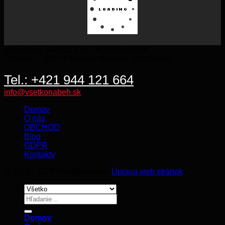
Internetový obchod VSETKONABEH.SK
Trnková 7, 974 05 Banská Bystrica - Kremnička
Tel.: +421 944 121 664
info@vsetkonabeh.sk
Domov
O nás
OBCHOD
Blog
GDPR
Kontakty
© 2016 - 2026
Vsetkonabeh
.
Úprava web stránok
Hľadať:
Domov