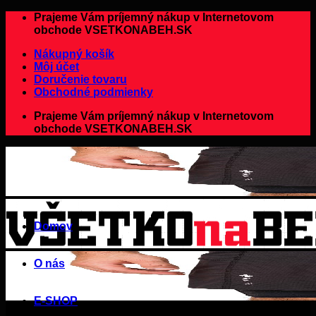
Preskočiť
Prajeme Vám príjemný nákup v Internetovom
na
obchode VSETKONABEH.SK
obsah
Nákupný košík
Môj účet
Doručenie tovaru
Obchodné podmienky
Prajeme Vám príjemný nákup v Internetovom
obchode VSETKONABEH.SK
Domov
O nás
E-SHOP