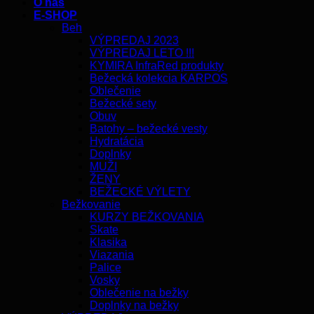
O nás
E-SHOP
Beh
VÝPREDAJ 2023
VÝPREDAJ LETO !!!
KYMIRA InfraRed produkty
Bežecká kolekcia KARPOS
Oblečenie
Bežecké sety
Obuv
Batohy – bežecké vesty
Hydratácia
Doplnky
MUŽI
ŽENY
BEŽECKÉ VÝLETY
Bežkovanie
KURZY BEŽKOVANIA
Skate
Klasika
Viazania
Palice
Vosky
Oblečenie na bežky
Doplnky na bežky