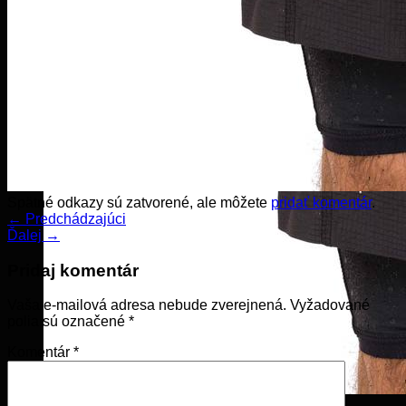
Spätné odkazy sú zatvorené, ale môžete
pridať komentár
.
←
Predchádzajúci
Ďalej
→
Pridaj komentár
Vaša e-mailová adresa nebude zverejnená.
Vyžadované
polia sú označené
*
Komentár
*
Košík