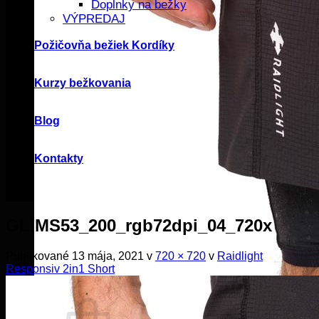
Doplnky na bežky
VÝPREDAJ
Požičovňa bežiek Kordíky
Kurzy bežkovania
Blog
Kontakty
GLIMS53_200_rgb72dpi_04_720x
Publikované
13 mája, 2021
v
720 × 720
v
Raidlight
Responsiv 2in1 Short