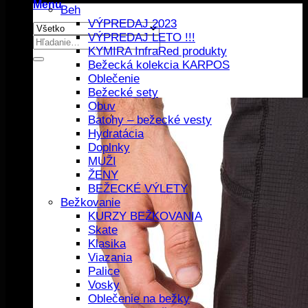
Menu
Beh
VÝPREDAJ 2023
VÝPREDAJ LETO !!!
Hľadať:
KYMIRA InfraRed produkty
Bežecká kolekcia KARPOS
Oblečenie
Bežecké sety
Obuv
Batohy – bežecké vesty
Hydratácia
Doplnky
MUŽI
ŽENY
BEŽECKÉ VÝLETY
Bežkovanie
KURZY BEŽKOVANIA
Skate
Klasika
Viazania
Palice
Vosky
Oblečenie na bežky