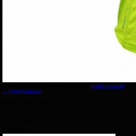
Spätné odkazy sú zatvorené, ale môžete
pridať komentár
.
←
Predchádzajúci
Pridaj komentár
Vaša e-mailová adresa nebude zverejnená.
Vyžadované
polia sú označené
*
Komentár
*