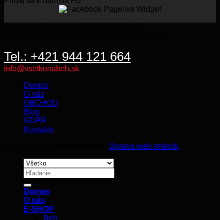
Pridaj sa k nám na FB
BE
KO
Internetový obchod VSETKONABEH.SK
Trnková 7, 974 05 Banská Bystrica - Kremnička
Tel.: +421 944 121 664
info@vsetkonabeh.sk
Domov
O nás
OBCHOD
Blog
GDPR
Kontakty
© 2016 - 2026
Vsetkonabeh
.
Úprava web stránok
Hľadať:
Domov
O nás
E-SHOP
Beh