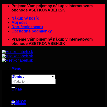
Preskočiť
Prajeme Vám príjemný nákup v Internetovom
na
obchode VSETKONABEH.SK
obsah
Nákupný košík
Môj účet
Doručenie tovaru
Obchodné podmienky
Prajeme Vám príjemný nákup v Internetovom
obchode VSETKONABEH.SK
Menu
Domov
Hľadať:
O nás
E-SHOP