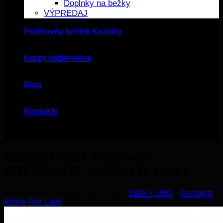
Doplnky na bežky
VÝPREDAJ
Požičovňa bežiek Kordíky
Kurzy bežkovania
Blog
Kontakty
4029fdb4-d883-4598-94ca-
42761cf5da17_rv101w.141-1219-1
Publikované
21 septembra, 2020
v
1800 × 1800
v
Raidlight
Active Run Lady