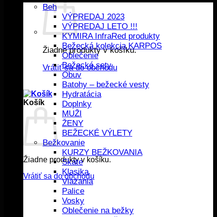
Beh
VÝPREDAJ 2023
VÝPREDAJ LETO !!!
KYMIRA InfraRed produkty
Bežecká kolekcia KARPOS
Žiadne produkty v košíku.
Oblečenie
Bežecké sety
Vrátiť sa do obchodu
Obuv
Batohy – bežecké vesty
Hydratácia
Košík
Doplnky
MUŽI
ŽENY
BEŽECKÉ VÝLETY
Bežkovanie
KURZY BEŽKOVANIA
Žiadne produkty v košíku.
Skate
Klasika
Vrátiť sa do obchodu
Viazania
Palice
Vosky
Oblečenie na bežky