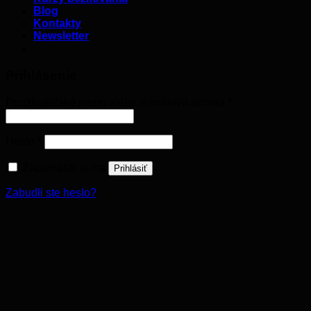
Blog
Kontakty
Newsletter
Prihlásenie
Používateľské meno alebo e-mailová adresa
*
Heslo
*
Zapamätať si ma
Prihlásiť
Zabudli ste heslo?