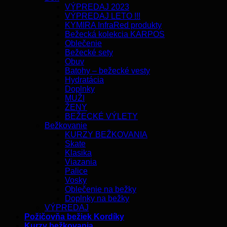
VÝPREDAJ 2023
VÝPREDAJ LETO !!!
KYMIRA InfraRed produkty
Bežecká kolekcia KARPOS
Oblečenie
Bežecké sety
Obuv
Batohy – bežecké vesty
Hydratácia
Doplnky
MUŽI
ŽENY
BEŽECKÉ VÝLETY
Bežkovanie
KURZY BEŽKOVANIA
Skate
Klasika
Viazania
Palice
Vosky
Oblečenie na bežky
Doplnky na bežky
VÝPREDAJ
Požičovňa bežiek Kordíky
Kurzy bežkovania