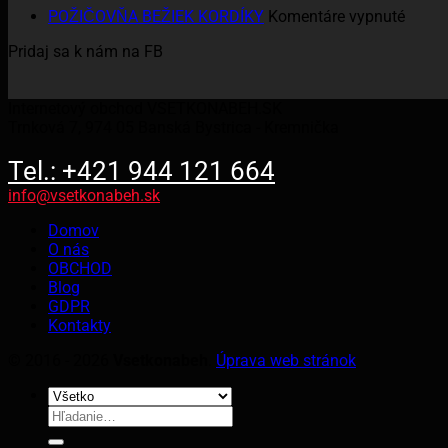
3
na
POŽIČOVŇA BEŽIEK KORDÍKY
Komentáre vypnuté
POŽI
Pridaj sa k nám na FB
BEŽIE
KORD
Internetový obchod VSETKONABEH.SK
Trnková 7, 974 05 Banská Bystrica - Kremnička
Tel.: +421 944 121 664
info@vsetkonabeh.sk
Domov
O nás
OBCHOD
Blog
GDPR
Kontakty
© 2016 - 2026
Vsetkonabeh
.
Úprava web stránok
Hľadať: