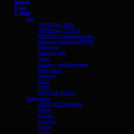
Domov
O nás
E-SHOP
Beh
VÝPREDAJ 2023
VÝPREDAJ LETO !!!
KYMIRA InfraRed produkty
Bežecká kolekcia KARPOS
Oblečenie
Bežecké sety
Obuv
Batohy – bežecké vesty
Hydratácia
Doplnky
MUŽI
ŽENY
BEŽECKÉ VÝLETY
Bežkovanie
KURZY BEŽKOVANIA
Skate
Klasika
Viazania
Palice
Vosky