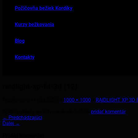
Požičovňa bežiek Kordíky
Kurzy bežkovania
Blog
Kontakty
raidlight-xp-fit-3d (12)
Publikované
11 júla, 2020
v
1000 × 1000
v
RAIDLIGHT XP 3D 
Spätné odkazy sú zatvorené, ale môžete
pridať komentár
.
←
Predchádzajúci
Ďalej
→
Pridaj komentár