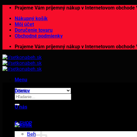
Preskočiť
Prajeme Vám príjemný nákup v Internetovom obcho
na
Nákupný košík
obsah
Môj účet
Doručenie tovaru
Obchodné podmienky
Prajeme Vám príjemný nákup v Internetovom obcho
Menu
Domov
Hľadať:
O nás
E-SHOP
Beh