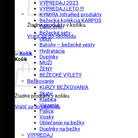
VÝPREDAJ 2023
VÝPREDAJ LETO !!!
KYMIRA InfraRed produkty
Bežecká kolekcia KARPOS
Žiadne produkty v košíku.
Oblečenie
Bežecké sety
Vrátiť sa do obchodu
Obuv
Batohy – bežecké vesty
Hydratácia
Doplnky
Košík
MUŽI
ŽENY
BEŽECKÉ VÝLETY
Bežkovanie
KURZY BEŽKOVANIA
Skate
Žiadne produkty v košíku.
Klasika
Viazania
Vrátiť sa do obchodu
Palice
Vosky
Oblečenie na bežky
Doplnky na bežky
VÝPREDAJ