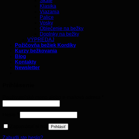
Skate
Klasika
Viazania
Palice
Vosky
Oblečenie na bežky
Doplnky na bežky
VÝPREDAJ
Požičovňa bežiek Kordíky
Kurzy bežkovania
Blog
Kontakty
Newsletter
Prihlásenie
Používateľské meno alebo e-mailová adresa
*
Heslo
*
Zapamätať si ma
Prihlásiť
Zabudli ste heslo?