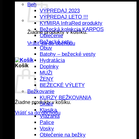
Beh
VÝPREDAJ 2023
VÝPREDAJ LETO !!!
KYMIRA InfraRed produkty
Bežecká kolekcia KARPOS
Žiadne produkty v košíku.
Oblečenie
Bežecké sety
Vrátiť sa do obchodu
Obuv
Batohy – bežecké vesty
Hydratácia
Košík
Doplnky
MUŽI
ŽENY
BEŽECKÉ VÝLETY
Bežkovanie
KURZY BEŽKOVANIA
Žiadne produkty v košíku.
Skate
Klasika
Vrátiť sa do obchodu
Viazania
Palice
Vosky
Oblečenie na bežky