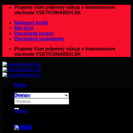
Preskočiť
Prajeme Vám príjemný nákup v Internetovom
na
obchode VSETKONABEH.SK
obsah
Nákupný košík
Môj účet
Doručenie tovaru
Obchodné podmienky
Prajeme Vám príjemný nákup v Internetovom
obchode VSETKONABEH.SK
Menu
Domov
Hľadať:
O nás
E-SHOP