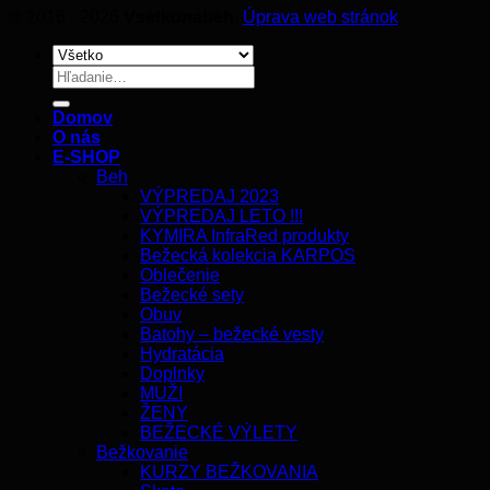
© 2016 - 2026
Vsetkonabeh
.
Úprava web stránok
Hľadať:
Domov
O nás
E-SHOP
Beh
VÝPREDAJ 2023
VÝPREDAJ LETO !!!
KYMIRA InfraRed produkty
Bežecká kolekcia KARPOS
Oblečenie
Bežecké sety
Obuv
Batohy – bežecké vesty
Hydratácia
Doplnky
MUŽI
ŽENY
BEŽECKÉ VÝLETY
Bežkovanie
KURZY BEŽKOVANIA