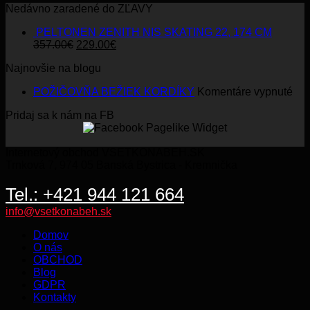
Nedávno zaradené do ZĽAVY
PELTONEN ZENITH NIS SKATING 22, 174 CM
Original
Current
357.00
€
229.00
€
price
price
Najnovšie na blogu
was:
is:
357.00€.
229.00€.
na
POŽIČOVŇA BEŽIEK KORDÍKY
Komentáre vypnuté
PO
Pridaj sa k nám na FB
BE
KO
Internetový obchod VSETKONABEH.SK
Trnková 7, 974 05 Banská Bystrica - Kremnička
Tel.: +421 944 121 664
info@vsetkonabeh.sk
Domov
O nás
OBCHOD
Blog
GDPR
Kontakty