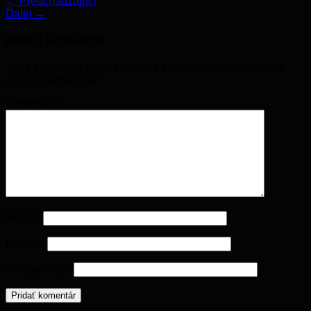
←
Predchádzajúci
Ďalej
→
Pridaj komentár
Vaša e-mailová adresa nebude zverejnená.
Vyžadované
polia sú označené
*
Komentár
*
Meno
*
E-mail
*
Adresa webu