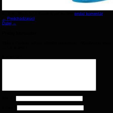
Spätné odkazy sú zatvorené, ale môžete
pridať komentár
.
←
Predchádzajúci
Ďalej
→
Pridaj komentár
Vaša e-mailová adresa nebude zverejnená.
Vyžadované polia
sú označené
*
Komentár
*
Meno
*
E-mail
*