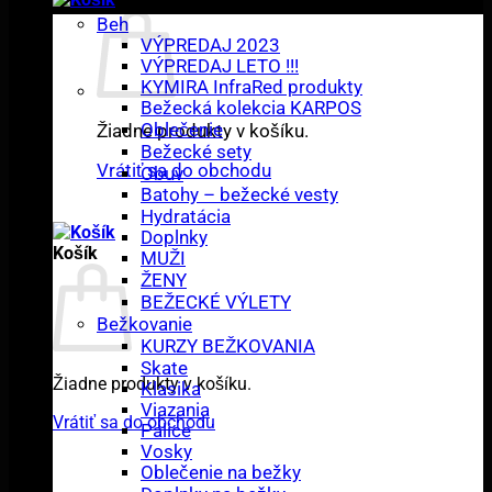
Beh
VÝPREDAJ 2023
VÝPREDAJ LETO !!!
KYMIRA InfraRed produkty
Bežecká kolekcia KARPOS
Oblečenie
Žiadne produkty v košíku.
Bežecké sety
Vrátiť sa do obchodu
Obuv
Batohy – bežecké vesty
Hydratácia
Doplnky
Košík
MUŽI
ŽENY
BEŽECKÉ VÝLETY
Bežkovanie
KURZY BEŽKOVANIA
Skate
Žiadne produkty v košíku.
Klasika
Viazania
Vrátiť sa do obchodu
Palice
Vosky
Oblečenie na bežky