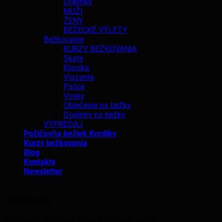
Doplnky
MUŽI
ŽENY
BEŽECKÉ VÝLETY
Bežkovanie
KURZY BEŽKOVANIA
Skate
Klasika
Viazania
Palice
Vosky
Oblečenie na bežky
Doplnky na bežky
VÝPREDAJ
Požičovňa bežiek Kordíky
Kurzy bežkovania
Blog
Kontakty
Newsletter
Prihlásenie
Používateľské meno alebo e-mailová adresa
*