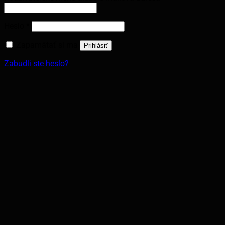
Heslo
*
Zapamätať si ma
Prihlásiť
Zabudli ste heslo?