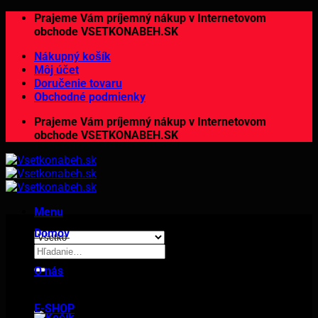
Preskočiť
Prajeme Vám príjemný nákup v Internetovom
na
obchode VSETKONABEH.SK
obsah
Nákupný košík
Môj účet
Doručenie tovaru
Obchodné podmienky
Prajeme Vám príjemný nákup v Internetovom
obchode VSETKONABEH.SK
Menu
Domov
Hľadať:
O nás
E-SHOP