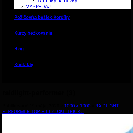
Doplnky na bežky
VÝPREDAJ
Požičovňa bežiek Kordíky
Kurzy bežkovania
Blog
Kontakty
raidlight-performer (3)
Publikované
19 mája, 2020
v
1000 × 1000
v
RAIDLIGHT
PERFORMER TOP – BEŽECKÉ TRIČKO