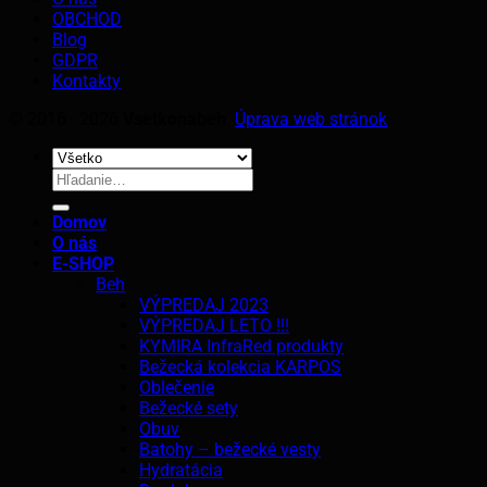
OBCHOD
Blog
GDPR
Kontakty
© 2016 - 2026
Vsetkonabeh
.
Úprava web stránok
Hľadať:
Domov
O nás
E-SHOP
Beh
VÝPREDAJ 2023
VÝPREDAJ LETO !!!
KYMIRA InfraRed produkty
Bežecká kolekcia KARPOS
Oblečenie
Bežecké sety
Obuv
Batohy – bežecké vesty
Hydratácia