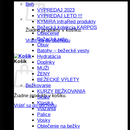
Beh
VÝPREDAJ 2023
VÝPREDAJ LETO !!!
KYMIRA InfraRed produkty
Bežecká kolekcia KARPOS
Žiadne produkty v košíku.
Oblečenie
Bežecké sety
Vrátiť sa do obchodu
Obuv
Batohy – bežecké vesty
Hydratácia
Košík
Doplnky
MUŽI
ŽENY
BEŽECKÉ VÝLETY
Bežkovanie
KURZY BEŽKOVANIA
Žiadne produkty v košíku.
Skate
Klasika
Vrátiť sa do obchodu
Viazania
Palice
Vosky
Oblečenie na bežky