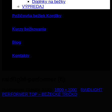
Doplnky na bežky
VÝPREDAJ
Požičovňa bežiek Kordíky
Kurzy bežkovania
Blog
Kontakty
raidlight-performer (5)
Publikované
19 mája, 2020
v
1000 × 1000
v
RAIDLIGHT
PERFORMER TOP – BEŽECKÉ TRIČKO