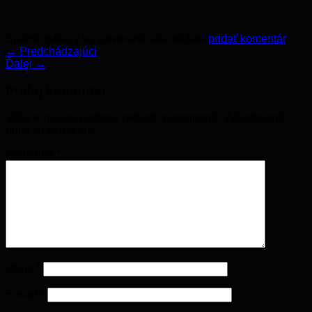
Spätné odkazy sú zatvorené, ale môžete
pridať komentár
.
←
Predchádzajúci
Ďalej
→
Pridaj komentár
Vaša e-mailová adresa nebude zverejnená.
Vyžadované
polia sú označené
*
Komentár
*
Meno
*
E-mail
*