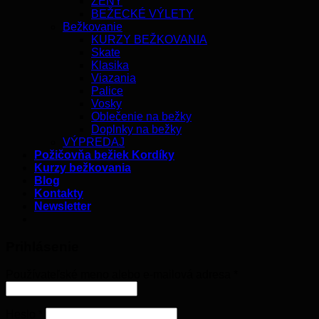
ŽENY
BEŽECKÉ VÝLETY
Bežkovanie
KURZY BEŽKOVANIA
Skate
Klasika
Viazania
Palice
Vosky
Oblečenie na bežky
Doplnky na bežky
VÝPREDAJ
Požičovňa bežiek Kordíky
Kurzy bežkovania
Blog
Kontakty
Newsletter
Prihlásenie
Používateľské meno alebo e-mailová adresa
*
Heslo
*