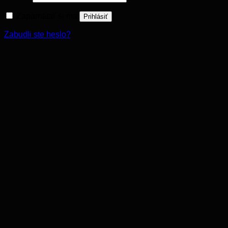
Zapamätať si ma
Prihlásiť
Zabudli ste heslo?