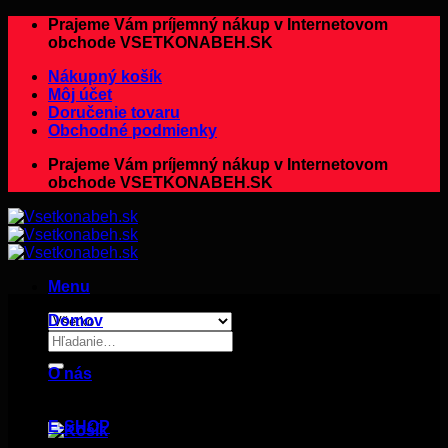
Preskočiť
Prajeme Vám príjemný nákup v Internetovom
na
obchode VSETKONABEH.SK
obsah
Nákupný košík
Môj účet
Doručenie tovaru
Obchodné podmienky
Prajeme Vám príjemný nákup v Internetovom
obchode VSETKONABEH.SK
Menu
Domov
Hľadať:
O nás
E-SHOP