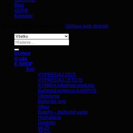
Blog
GDPR
Kontakty
© 2016 - 2026
Vsetkonabeh
.
Úprava web stránok
Hľadať:
Domov
O nás
E-SHOP
Beh
VÝPREDAJ 2023
VÝPREDAJ LETO !!!
KYMIRA InfraRed produkty
Bežecká kolekcia KARPOS
Oblečenie
Bežecké sety
Obuv
Batohy – bežecké vesty
Hydratácia
Doplnky
MUŽI