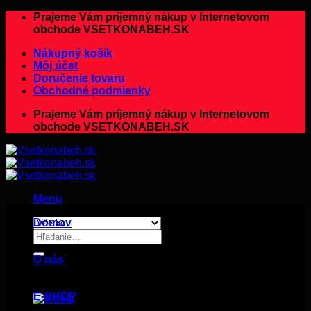
Preskočiť
Prajeme Vám príjemný nákup v Internetovom
na
obchode VSETKONABEH.SK
obsah
Nákupný košík
Môj účet
Doručenie tovaru
Obchodné podmienky
Prajeme Vám príjemný nákup v Internetovom
obchode VSETKONABEH.SK
Menu
Domov
Hľadať:
O nás
E-SHOP