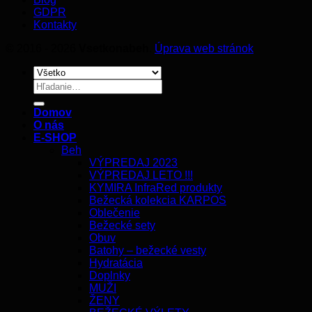
GDPR
Kontakty
© 2016 - 2026
Vsetkonabeh
.
Úprava web stránok
Hľadať:
Domov
O nás
E-SHOP
Beh
VÝPREDAJ 2023
VÝPREDAJ LETO !!!
KYMIRA InfraRed produkty
Bežecká kolekcia KARPOS
Oblečenie
Bežecké sety
Obuv
Batohy – bežecké vesty
Hydratácia
Doplnky
MUŽI
ŽENY