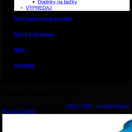
Doplnky na bežky
VÝPREDAJ
Požičovňa bežiek Kordíky
Kurzy bežkovania
Blog
Kontakty
raidlight-activ-run (3)
Publikované
17 apríla, 2020
v
1000 × 1000
v
Raidlight Active
Run SS Zip Evo