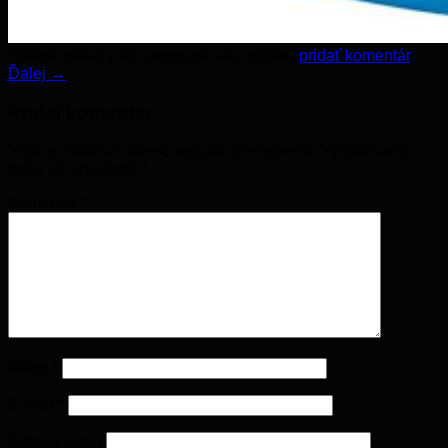
Spätné odkazy sú zatvorené, ale môžete
pridať komentár
.
Ďalej
→
Pridaj komentár
Vaša e-mailová adresa nebude zverejnená.
Vyžadované
polia sú označené
*
Komentár
*
Meno
*
E-mail
*
Adresa webu