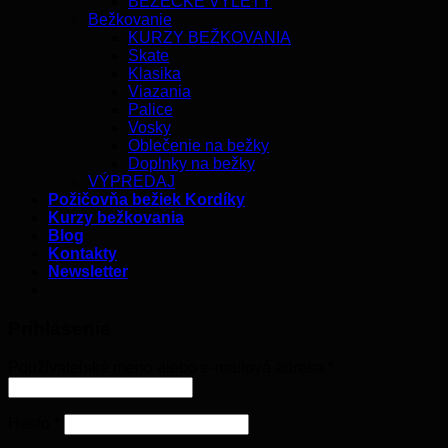
BEŽECKÉ VÝLETY
Bežkovanie
KURZY BEŽKOVANIA
Skate
Klasika
Viazania
Palice
Vosky
Oblečenie na bežky
Doplnky na bežky
VÝPREDAJ
Požičovňa bežiek Kordíky
Kurzy bežkovania
Blog
Kontakty
Newsletter
Prihlásenie
Používateľské meno alebo e-mailová adresa
*
Heslo
*