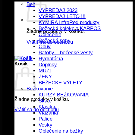
Beh
VÝPREDAJ 2023
VÝPREDAJ LETO !!!
KYMIRA InfraRed produkty
Bežecká kolekcia KARPOS
Žiadne produkty v košíku.
Oblečenie
Bežecké sety
Vrátiť sa do obchodu
Obuv
Batohy – bežecké vesty
Hydratácia
Košík
Doplnky
MUŽI
ŽENY
BEŽECKÉ VÝLETY
Bežkovanie
KURZY BEŽKOVANIA
Žiadne produkty v košíku.
Skate
Klasika
Vrátiť sa do obchodu
Viazania
Palice
Vosky
Oblečenie na bežky