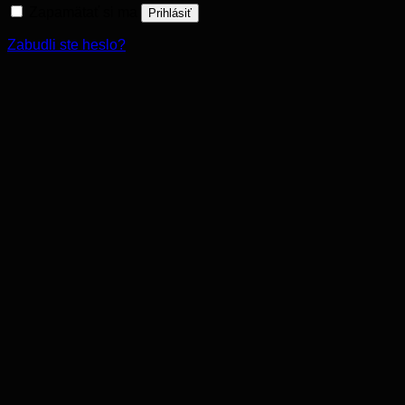
Zapamätať si ma
Prihlásiť
Zabudli ste heslo?