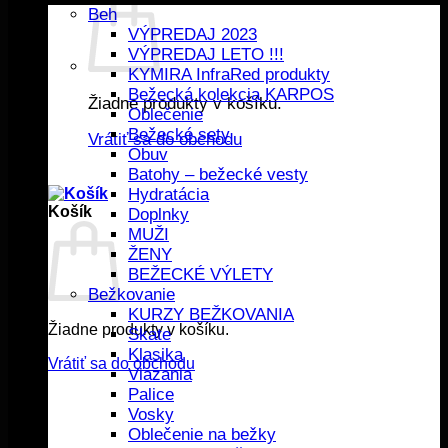
Beh
VÝPREDAJ 2023
VÝPREDAJ LETO !!!
KYMIRA InfraRed produkty
Bežecká kolekcia KARPOS
Žiadne produkty v košíku.
Oblečenie
Bežecké sety
Vrátiť sa do obchodu
Obuv
Batohy – bežecké vesty
Hydratácia
Košík
Doplnky
MUŽI
ŽENY
BEŽECKÉ VÝLETY
Bežkovanie
KURZY BEŽKOVANIA
Žiadne produkty v košíku.
Skate
Klasika
Vrátiť sa do obchodu
Viazania
Palice
Vosky
Oblečenie na bežky