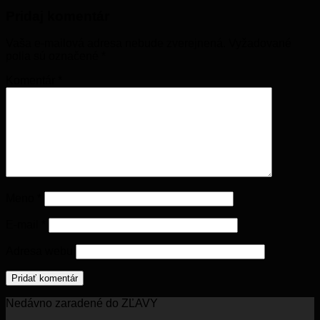
Pridaj komentár
Vaša e-mailová adresa nebude zverejnená.
Vyžadované
polia sú označené
*
Komentár
*
Meno
*
E-mail
*
Adresa webu
Nedávno zaradené do ZĽAVY