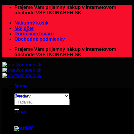
Preskočiť
Prajeme Vám príjemný nákup v Internetovom
na
obchode VSETKONABEH.SK
obsah
Nákupný košík
Môj účet
Doručenie tovaru
Obchodné podmienky
Prajeme Vám príjemný nákup v Internetovom
obchode VSETKONABEH.SK
Menu
Domov
Hľadať:
O nás
E-SHOP