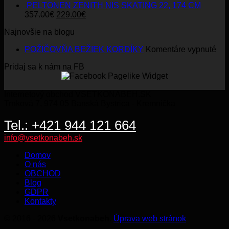
PELTONEN ZENITH NIS SKATING 22, 174 CM
Original
Current
357.00
€
229.00
€
price
price
Najnovšie na blogu
was:
is:
357.00€.
229.00€.
na
POŽIČOVŇA BEŽIEK KORDÍKY
Komentáre vypnuté
PO
Pridaj sa k nám na FB
BE
KO
Internetový obchod VSETKONABEH.SK
Trnková 7, 974 05 Banská Bystrica - Kremnička
Tel.: +421 944 121 664
info@vsetkonabeh.sk
Domov
O nás
OBCHOD
Blog
GDPR
Kontakty
© 2016 - 2026
Vsetkonabeh
.
Úprava web stránok