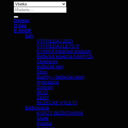
Hľadať:
Domov
O nás
E-SHOP
Beh
VÝPREDAJ 2023
VÝPREDAJ LETO !!!
KYMIRA InfraRed produkty
Bežecká kolekcia KARPOS
Oblečenie
Bežecké sety
Obuv
Batohy – bežecké vesty
Hydratácia
Doplnky
MUŽI
ŽENY
BEŽECKÉ VÝLETY
Bežkovanie
KURZY BEŽKOVANIA
Skate
Klasika