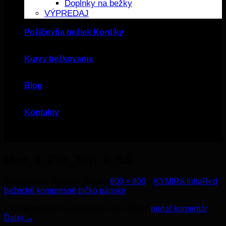
Doplnky na bežky
VÝPREDAJ
Požičovňa bežiek Kordíky
Kurzy bežkovania
Blog
Kontakty
Men_s_Pro_Top_1_SS
Publikované
30 mája, 2018
v
800 × 800
v
KYMIRA InfraRed
bežecké kompresné tričko pánske
Spätné odkazy sú zatvorené, ale môžete
pridať komentár
.
Ďalej
→