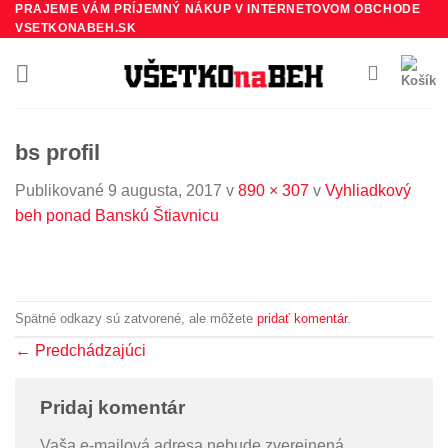
PRAJEME VÁM PRÍJEMNÝ NÁKUP V INTERNETOVOM OBCHODE
Preskočiť
VSETKONABEH.SK
na
obsah
bs profil
Publikované
9 augusta, 2017
v
890 × 307
v
Vyhliadkový
beh ponad Banskú Štiavnicu
Spätné odkazy sú zatvorené, ale môžete
pridať komentár
.
←
Predchádzajúci
Pridaj komentár
Vaša e-mailová adresa nebude zverejnená.