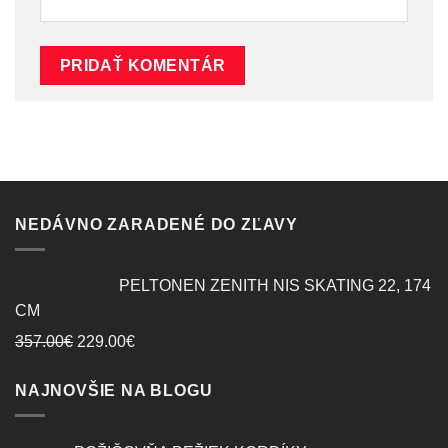
NEDÁVNO ZARADENÉ DO ZĽAVY
PELTONEN ZENITH NIS SKATING 22, 174
CM
Original
Current
357.00
€
229.00
€
price
price
NAJNOVŠIE NA BLOGU
was:
is:
357.00€.
229.00€.