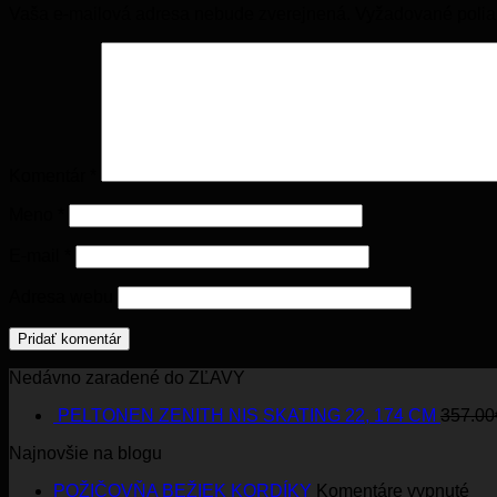
Vaša e-mailová adresa nebude zverejnená.
Vyžadované poli
Komentár
*
Meno
*
E-mail
*
Adresa webu
Nedávno zaradené do ZĽAVY
PELTONEN ZENITH NIS SKATING 22, 174 CM
357.00
Najnovšie na blogu
na
POŽIČOVŇA BEŽIEK KORDÍKY
Komentáre vypnuté