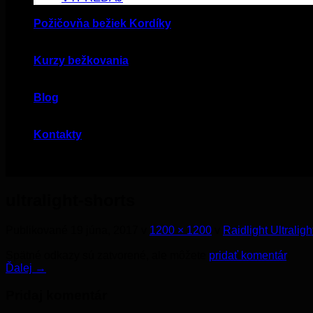
Požičovňa bežiek Kordíky
Kurzy bežkovania
Blog
Kontakty
ultralight-shorts
Publikované
19 júna, 2017
v
1200 × 1200
v
Raidlight Ultralig
Spätné odkazy sú zatvorené, ale môžete
pridať komentár
.
Ďalej
→
Pridaj komentár