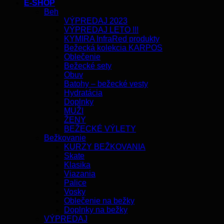
E-SHOP
Beh
VÝPREDAJ 2023
VÝPREDAJ LETO !!!
KYMIRA InfraRed produkty
Bežecká kolekcia KARPOS
Oblečenie
Bežecké sety
Obuv
Batohy – bežecké vesty
Hydratácia
Doplnky
MUŽI
ŽENY
BEŽECKÉ VÝLETY
Bežkovanie
KURZY BEŽKOVANIA
Skate
Klasika
Viazania
Palice
Vosky
Oblečenie na bežky
Doplnky na bežky
VÝPREDAJ