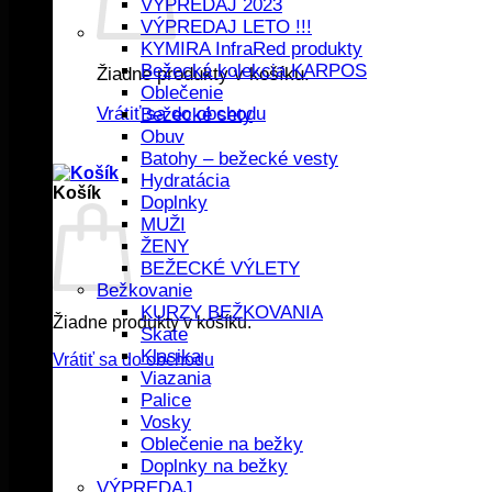
VÝPREDAJ 2023
VÝPREDAJ LETO !!!
KYMIRA InfraRed produkty
Bežecká kolekcia KARPOS
Žiadne produkty v košíku.
Oblečenie
Vrátiť sa do obchodu
Bežecké sety
Obuv
Batohy – bežecké vesty
Hydratácia
Košík
Doplnky
MUŽI
ŽENY
BEŽECKÉ VÝLETY
Bežkovanie
KURZY BEŽKOVANIA
Žiadne produkty v košíku.
Skate
Klasika
Vrátiť sa do obchodu
Viazania
Palice
Vosky
Oblečenie na bežky
Doplnky na bežky
VÝPREDAJ