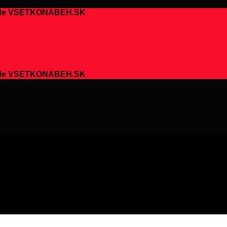
chode VSETKONABEH.SK
chode VSETKONABEH.SK