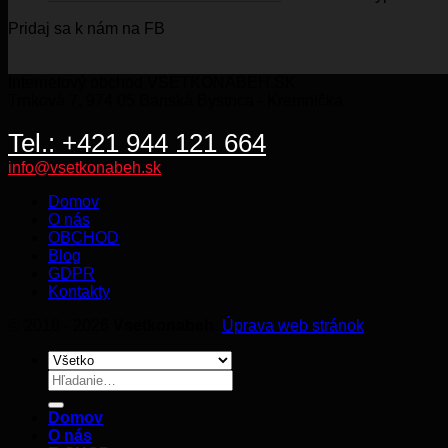
PO
Pridaj sa k nám na FB
BE
KO
Internetový obchod VSETKONABEH.SK
Trnková 7, 974 05 Banská Bystrica - Kremnička
Tel.: +421 944 121 664
info@vsetkonabeh.sk
Domov
O nás
OBCHOD
Blog
GDPR
Kontakty
© 2016 - 2026
Vsetkonabeh
.
Úprava web stránok
Hľadať:
Domov
O nás