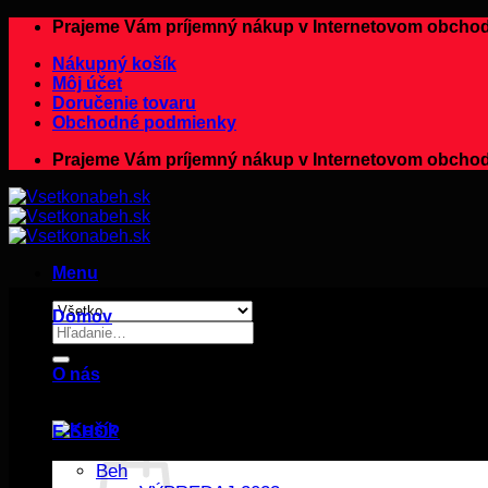
Preskočiť
Prajeme Vám príjemný nákup v Internetovom ob
na
Nákupný košík
obsah
Môj účet
Doručenie tovaru
Obchodné podmienky
Prajeme Vám príjemný nákup v Internetovom ob
Menu
Domov
Hľadať:
O nás
E-SHOP
Beh