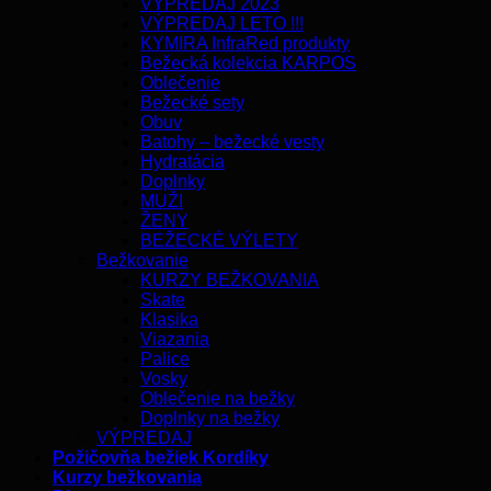
VÝPREDAJ 2023
VÝPREDAJ LETO !!!
KYMIRA InfraRed produkty
Bežecká kolekcia KARPOS
Oblečenie
Bežecké sety
Obuv
Batohy – bežecké vesty
Hydratácia
Doplnky
MUŽI
ŽENY
BEŽECKÉ VÝLETY
Bežkovanie
KURZY BEŽKOVANIA
Skate
Klasika
Viazania
Palice
Vosky
Oblečenie na bežky
Doplnky na bežky
VÝPREDAJ
Požičovňa bežiek Kordíky
Kurzy bežkovania