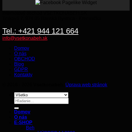
KO
Internetový obchod VSETKONABEH.SK
Trnková 7, 974 05 Banská Bystrica - Kremnička
Tel.: +421 944 121 664
info@vsetkonabeh.sk
Domov
O nás
OBCHOD
Blog
GDPR
Kontakty
© 2016 - 2026
Vsetkonabeh
.
Úprava web stránok
Hľadať:
Domov
O nás
E-SHOP
Beh