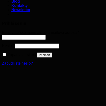
Blog
Kontakty
Newsletter
Prihlásenie
Používateľské meno alebo e-mailová adresa
*
Heslo
*
Zapamätať si ma
Prihlásiť
Zabudli ste heslo?