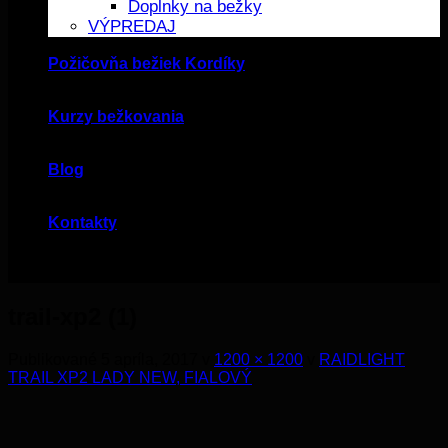
Doplnky na bežky
VÝPREDAJ
Požičovňa bežiek Kordíky
Kurzy bežkovania
Blog
Kontakty
trail-xp2 (1)
Publikované
5 apríla, 2017
v
1200 × 1200
v
RAIDLIGHT
TRAIL XP2 LADY NEW, FIALOVÝ