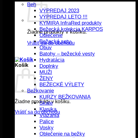
Beh
VÝPREDAJ 2023
VÝPREDAJ LETO !!!
KYMIRA InfraRed produkty
Bežecká kolekcia KARPOS
Žiadne produkty v košíku.
Oblečenie
Bežecké sety
Vrátiť sa do obchodu
Obuv
Batohy – bežecké vesty
Hydratácia
Košík
Doplnky
MUŽI
ŽENY
BEŽECKÉ VÝLETY
Bežkovanie
KURZY BEŽKOVANIA
Žiadne produkty v košíku.
Skate
Klasika
Vrátiť sa do obchodu
Viazania
Palice
Vosky
Oblečenie na bežky