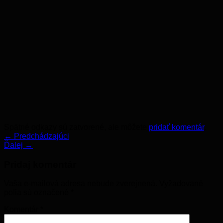
Spätné odkazy sú zatvorené, ale môžete
pridať komentár
.
←
Predchádzajúci
Ďalej
→
Pridaj komentár
Vaša e-mailová adresa nebude zverejnená.
Vyžadované
polia sú označené
*
Komentár
*