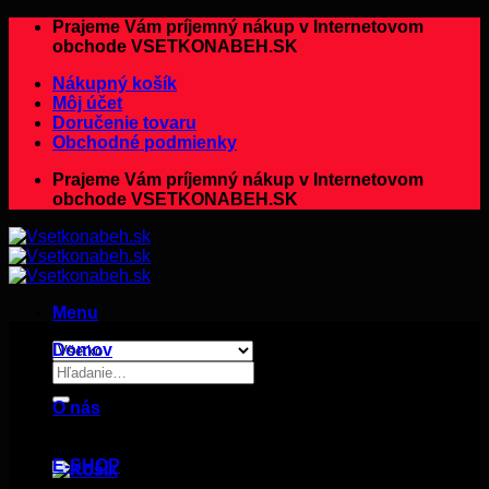
Preskočiť
Prajeme Vám príjemný nákup v Internetovom
na
obchode VSETKONABEH.SK
obsah
Nákupný košík
Môj účet
Doručenie tovaru
Obchodné podmienky
Prajeme Vám príjemný nákup v Internetovom
obchode VSETKONABEH.SK
Menu
Domov
Hľadať:
O nás
E-SHOP