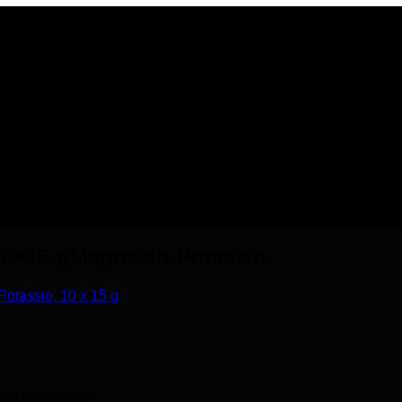
10×15-gMagnesio-Potassio
tassio, 10 x 15 g
a sú označené
*