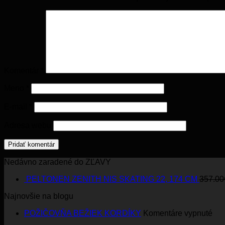
Komentár
*
Meno
*
E-mail
*
Adresa webu
Nedávno zaradené do ZĽAVY
PELTONEN ZENITH NIS SKATING 22, 174 CM
357.00
Najnovšie na blogu
na
POŽIČOVŇA BEŽIEK KORDÍKY
Komentáre vypnuté
PO