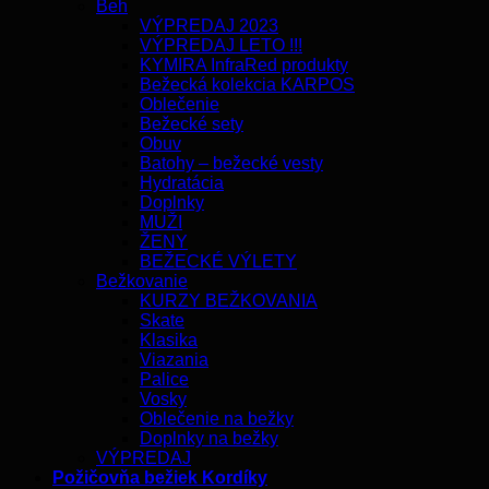
Beh
VÝPREDAJ 2023
VÝPREDAJ LETO !!!
KYMIRA InfraRed produkty
Bežecká kolekcia KARPOS
Oblečenie
Bežecké sety
Obuv
Batohy – bežecké vesty
Hydratácia
Doplnky
MUŽI
ŽENY
BEŽECKÉ VÝLETY
Bežkovanie
KURZY BEŽKOVANIA
Skate
Klasika
Viazania
Palice
Vosky
Oblečenie na bežky
Doplnky na bežky
VÝPREDAJ
Požičovňa bežiek Kordíky