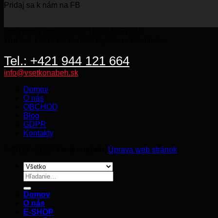
Pridaj sa k nám na FB
BE
KO
Internetový obchod VSETKONABEH.SK
Trnková 7, 974 05 Banská Bystrica - Kremnička
Tel.: +421 944 121 664
info@vsetkonabeh.sk
Domov
O nás
OBCHOD
Blog
GDPR
Kontakty
© 2016 - 2026
Vsetkonabeh
.
Úprava web stránok
Hľadať:
Domov
O nás
E-SHOP