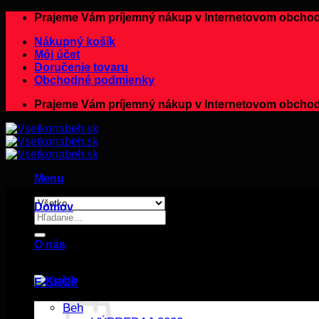
Preskočiť
Prajeme Vám príjemný nákup v Internetovom ob
na
Nákupný košík
obsah
Môj účet
Doručenie tovaru
Obchodné podmienky
Prajeme Vám príjemný nákup v Internetovom ob
Menu
Domov
Hľadať:
O nás
E-SHOP
Beh