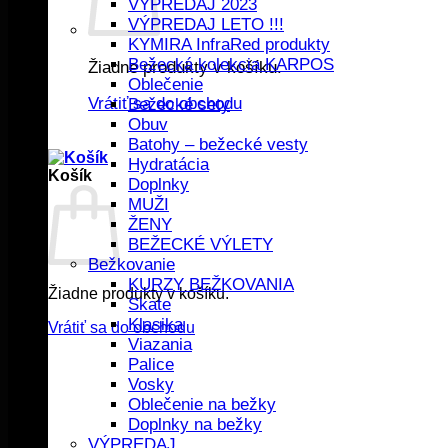
VÝPREDAJ 2023
VÝPREDAJ LETO !!!
KYMIRA InfraRed produkty
Bežecká kolekcia KARPOS
Žiadne produkty v košíku.
Oblečenie
Vrátiť sa do obchodu
Bežecké sety
Obuv
Batohy – bežecké vesty
Hydratácia
Košík
Doplnky
MUŽI
ŽENY
BEŽECKÉ VÝLETY
Bežkovanie
KURZY BEŽKOVANIA
Žiadne produkty v košíku.
Skate
Klasika
Vrátiť sa do obchodu
Viazania
Palice
Vosky
Oblečenie na bežky
Doplnky na bežky
VÝPREDAJ