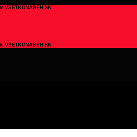
chode VSETKONABEH.SK
chode VSETKONABEH.SK