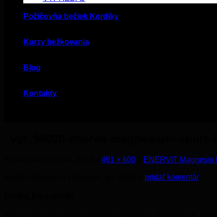
Požičovňa bežiek Kordíky
Kurzy bežkovania
Blog
Kontakty
_vyr_98020-enervit-magnesium-sport-
Publikované
27 júla, 2016
v
491 × 600
v
ENERVIT Magnesio Po
Spätné odkazy sú zatvorené, ale môžete
pridať komentár
.
Pridaj komentár
Vaša e-mailová adresa nebude zverejnená.
Vyžadované poli