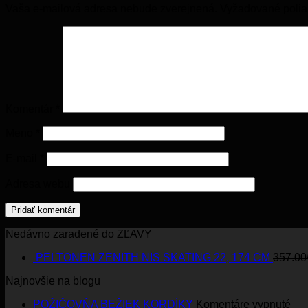
Vaša e-mailová adresa nebude zverejnená.
Vyžadované poli
Komentár
*
Meno
*
E-mail
*
Adresa webu
Nedávno zaradené do ZĽAVY
PELTONEN ZENITH NIS SKATING 22, 174 CM
357.00
Najnovšie na blogu
na
POŽIČOVŇA BEŽIEK KORDÍKY
Komentáre vypnuté