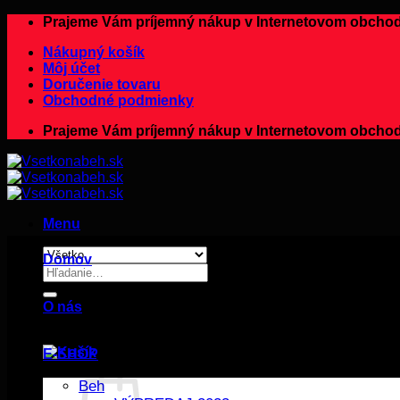
Preskočiť
Prajeme Vám príjemný nákup v Internetovom ob
na
Nákupný košík
obsah
Môj účet
Doručenie tovaru
Obchodné podmienky
Prajeme Vám príjemný nákup v Internetovom ob
Menu
Domov
Hľadať:
O nás
E-SHOP
Beh