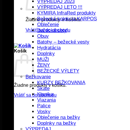
VÝPREDAJ 2023
VÝPREDAJ LETO !!!
KYMIRA InfraRed produkty
Bežecká kolekcia KARPOS
Žiadne produkty v košíku.
Oblečenie
Vrátiť sa do obchodu
Bežecké sety
Obuv
Batohy – bežecké vesty
Hydratácia
Košík
Doplnky
MUŽI
ŽENY
BEŽECKÉ VÝLETY
Bežkovanie
KURZY BEŽKOVANIA
Žiadne produkty v košíku.
Skate
Klasika
Vrátiť sa do obchodu
Viazania
Palice
Vosky
Oblečenie na bežky
Doplnky na bežky
VÝPREDAJ