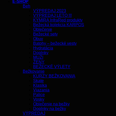
E-SHOP
Beh
VÝPREDAJ 2023
VÝPREDAJ LETO !!!
KYMIRA InfraRed produkty
Bežecká kolekcia KARPOS
Oblečenie
Bežecké sety
Obuv
Batohy – bežecké vesty
Hydratácia
Doplnky
MUŽI
ŽENY
BEŽECKÉ VÝLETY
Bežkovanie
KURZY BEŽKOVANIA
Skate
Klasika
Viazania
Palice
Vosky
Oblečenie na bežky
Doplnky na bežky
VÝPREDAJ