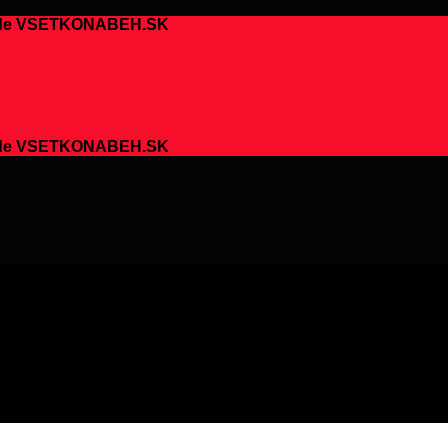
chode VSETKONABEH.SK
chode VSETKONABEH.SK