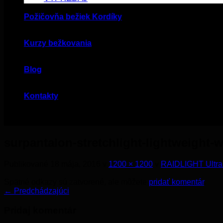
Požičovňa bežiek Kordíky
Kurzy bežkovania
Blog
Kontakty
surpantalon-stretchlight-lightweight-w
Publikované
18 mája, 2016
v
1200 × 1200
v
RAIDLIGHT Ultr
Spätné odkazy sú zatvorené, ale môžete
pridať komentár
.
←
Predchádzajúci
Pridaj komentár