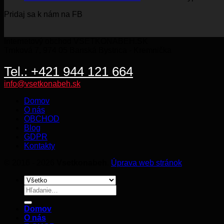
PO
Pridaj sa k nám na FB
BE
KO
Internetový obchod VSETKONABEH.SK
Trnková 7, 974 05 Banská Bystrica - Kremnička
Tel.: +421 944 121 664
info@vsetkonabeh.sk
Domov
O nás
OBCHOD
Blog
GDPR
Kontakty
© 2016 - 2026
Vsetkonabeh
.
Úprava web stránok
Hľadať:
Domov
O nás