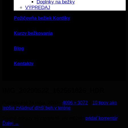
Doplnky na bežky
VÝPREDAJ
Požičovňa bežiek Kordíky
Kurzy bežkovania
Blog
Kontakty
IMG_20200522_162551826_HDR
Publikované
24 mája, 2020
v
4096 × 3072
v
10 tipov ako
lepšie zvládnuť dlhší beh v teréne
Spätné odkazy sú zatvorené, ale môžete
pridať komentár
.
Ďalej
→