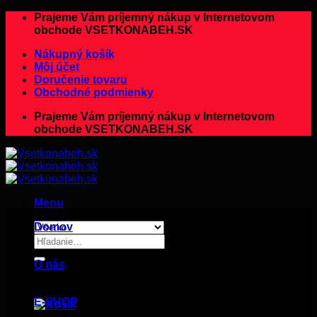
Preskočiť
Prajeme Vám príjemný nákup v Internetovom
na
obchode VSETKONABEH.SK
obsah
Nákupný košík
Môj účet
Doručenie tovaru
Obchodné podmienky
Prajeme Vám príjemný nákup v Internetovom
obchode VSETKONABEH.SK
Menu
Domov
Hľadať:
O nás
E-SHOP