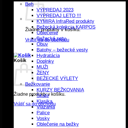
Beh
VÝPREDAJ 2023
VÝPREDAJ LETO !!!
KYMIRA InfraRed produkty
Bežecká kolekcia KARPOS
Žiadne produkty v košíku.
Oblečenie
Bežecké sety
Vrátiť sa do obchodu
Obuv
Batohy – bežecké vesty
Hydratácia
Košík
Doplnky
MUŽI
ŽENY
BEŽECKÉ VÝLETY
Bežkovanie
KURZY BEŽKOVANIA
Žiadne produkty v košíku.
Skate
Klasika
Vrátiť sa do obchodu
Viazania
Palice
Vosky
Oblečenie na bežky