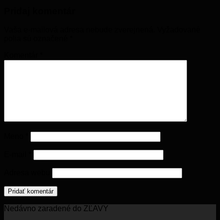
Pridaj komentár
Vaša e-mailová adresa nebude zverejnená.
Vyžadované
polia sú označené
*
Komentár
*
Meno
*
E-mail
*
Adresa webu
Nedávno zaradené do ZĽAVY