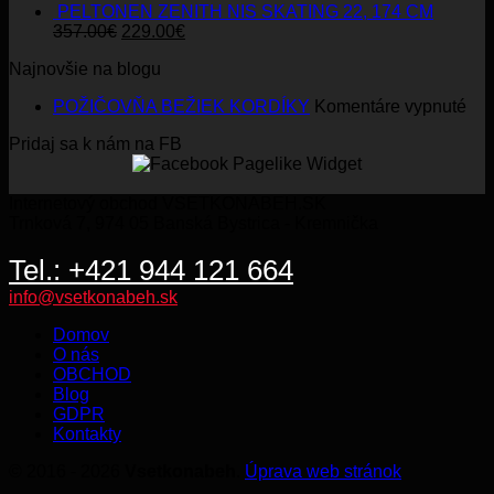
PELTONEN ZENITH NIS SKATING 22, 174 CM
Original
Current
357.00
€
229.00
€
price
price
Najnovšie na blogu
was:
is:
357.00€.
229.00€.
na
POŽIČOVŇA BEŽIEK KORDÍKY
Komentáre vypnuté
PO
Pridaj sa k nám na FB
BE
KO
Internetový obchod VSETKONABEH.SK
Trnková 7, 974 05 Banská Bystrica - Kremnička
Tel.: +421 944 121 664
info@vsetkonabeh.sk
Domov
O nás
OBCHOD
Blog
GDPR
Kontakty
© 2016 - 2026
Vsetkonabeh
.
Úprava web stránok