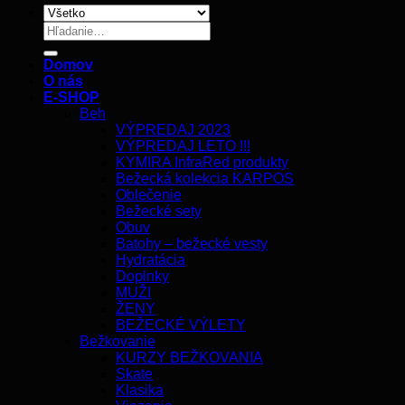
Hľadať:
Domov
O nás
E-SHOP
Beh
VÝPREDAJ 2023
VÝPREDAJ LETO !!!
KYMIRA InfraRed produkty
Bežecká kolekcia KARPOS
Oblečenie
Bežecké sety
Obuv
Batohy – bežecké vesty
Hydratácia
Doplnky
MUŽI
ŽENY
BEŽECKÉ VÝLETY
Bežkovanie
KURZY BEŽKOVANIA
Skate
Klasika